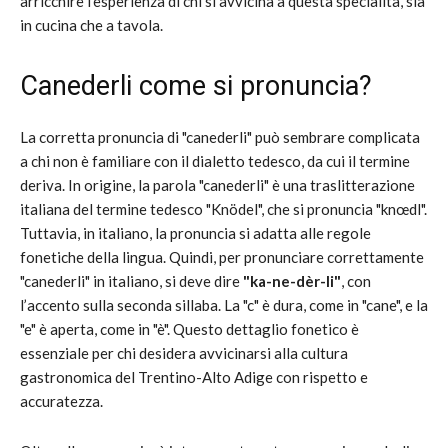
arricchire l’esperienza di chi si avvicina a questa specialità, sia
in cucina che a tavola.
Canederli come si pronuncia?
La corretta pronuncia di "canederli" può sembrare complicata
a chi non è familiare con il dialetto tedesco, da cui il termine
deriva. In origine, la parola "canederli" è una traslitterazione
italiana del termine tedesco "Knödel", che si pronuncia "knœdl".
Tuttavia, in italiano, la pronuncia si adatta alle regole
fonetiche della lingua. Quindi, per pronunciare correttamente
"canederli" in italiano, si deve dire
"ka-ne-dèr-li"
, con
l’accento sulla seconda sillaba. La "c" è dura, come in "cane", e la
"e" è aperta, come in "è". Questo dettaglio fonetico è
essenziale per chi desidera avvicinarsi alla cultura
gastronomica del Trentino-Alto Adige con rispetto e
accuratezza.