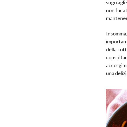
sugo agli
non far a
mantenere
Insomma,
important
della cot
consulta
accorgime
una delizi