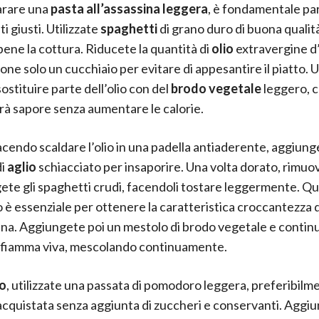
arare una
pasta all’assassina leggera
, è fondamentale par
i giusti. Utilizzate
spaghetti
di grano duro di buona qualit
ene la cottura. Riducete la quantità di
olio
extravergine d’
one solo un cucchiaio per evitare di appesantire il piatto. U
ostituire parte dell’olio con del
brodo vegetale
leggero, 
à sapore senza aumentare le calorie.
facendo scaldare l’olio in una padella antiaderente, aggiun
di
aglio
schiacciato per insaporire. Una volta dorato, rimuov
ete gli spaghetti crudi, facendoli tostare leggermente. Q
 è essenziale per ottenere la caratteristica croccantezza d
sina. Aggiungete poi un mestolo di brodo vegetale e continu
 fiamma viva, mescolando continuamente.
o
, utilizzate una passata di pomodoro leggera, preferibilm
 acquistata senza aggiunta di zuccheri e conservanti. Aggiu