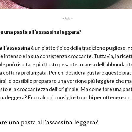
- Adv -
e una pasta all’assassina leggera?
all’assassina
è un piatto tipico della tradizione pugliese, no
e intenso e la sua consistenza croccante. Tuttavia, la ricet
ale può risultare piuttosto pesante a causa dell’abbondante 
lla cottura prolungata. Per chi desidera gustare questo pia
rsi, è possibile preparare una versione più
leggera
che ma
gusto e la croccantezza dell’originale. Ma come fare una pas
sina leggera? Ecco alcuni consigli e trucchi per ottenere un 
re una pasta all’assassina leggera?