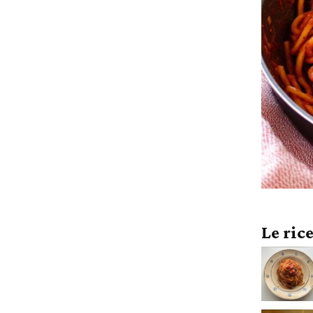
Le ric