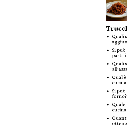
Trucch
Quali 
aggiunt
Si può 
pasta 
Quali s
all’ass
Qual è 
cucinar
Si può 
forno?
Quale 
cucinar
Quanto
ottene