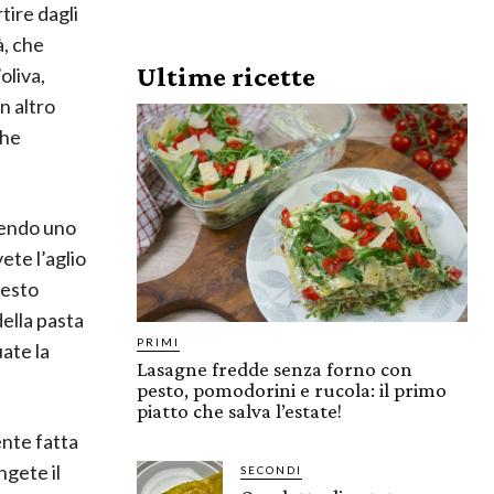
tire dagli
à, che
Ultime ricette
oliva,
n altro
che
gendo uno
ete l’aglio
uesto
ella pasta
PRIMI
ate la
Lasagne fredde senza forno con
pesto, pomodorini e rucola: il primo
piatto che salva l’estate!
ente fatta
ngete il
SECONDI