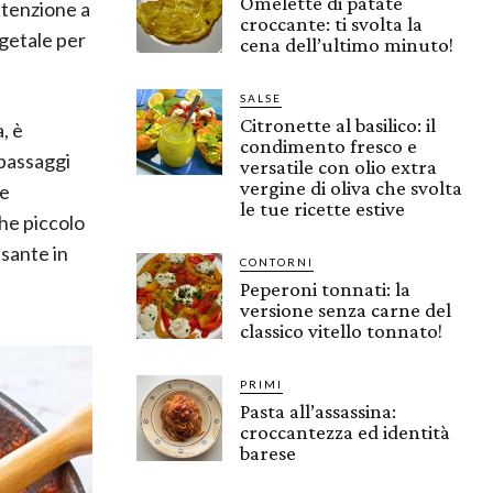
Omelette di patate
ttenzione a
croccante: ti svolta la
egetale per
cena dell’ultimo minuto!
SALSE
Citronette al basilico: il
, è
condimento fresco e
 passaggi
versatile con olio extra
vergine di oliva che svolta
te
le tue ricette estive
he piccolo
sante in
CONTORNI
Peperoni tonnati: la
versione senza carne del
classico vitello tonnato!
PRIMI
Pasta all’assassina:
croccantezza ed identità
barese