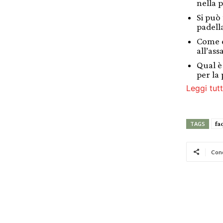
nella p
Si può 
padell
Come e
all’ass
Qual è
per la 
Leggi tutt
fa
TAGS
Cond