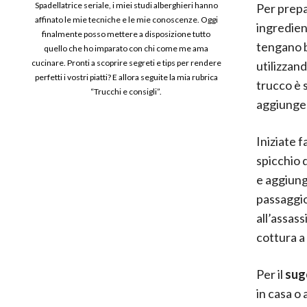
Spadellatrice seriale, i miei studi alberghieri hanno
Per prep
affinato le mie tecniche e le mie conoscenze. Oggi
ingredient
finalmente posso mettere a disposizione tutto
tengano b
quello che ho imparato con chi come me ama
cucinare. Pronti a scoprire segreti e tips per rendere
utilizzand
perfetti i vostri piatti? E allora seguite la mia rubrica
trucco è s
“Trucchi e consigli”.
aggiunger
Iniziate 
spicchio 
e aggiung
passaggio
all’assas
cottura a
Per il
sug
in casa o