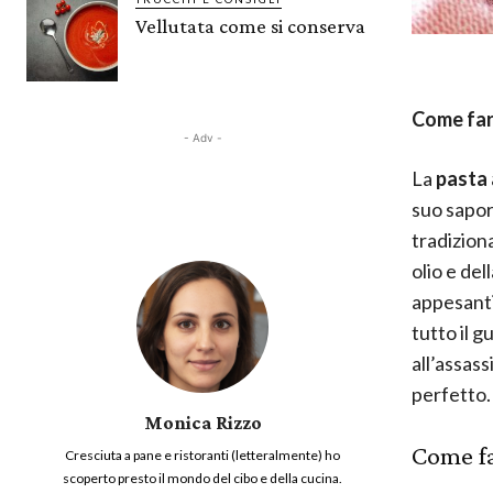
Vellutata come si conserva
Come far
- Adv -
La
pasta 
suo sapor
tradizion
olio e de
appesanti
tutto il 
all’assas
perfetto.
Monica Rizzo
Come fa
Cresciuta a pane e ristoranti (letteralmente) ho
scoperto presto il mondo del cibo e della cucina.