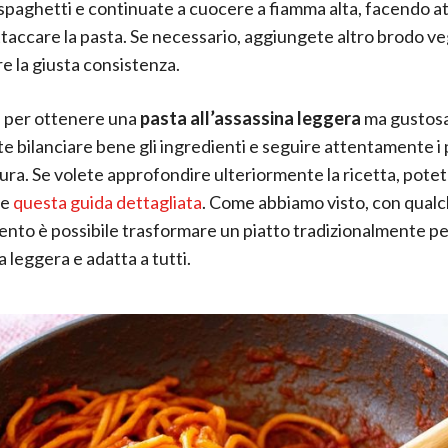
 spaghetti e continuate a cuocere a fiamma alta, facendo a
ttaccare la pasta. Se necessario, aggiungete altro brodo v
 la giusta consistenza.
 per ottenere una
pasta all’assassina leggera
ma gustosa
e bilanciare bene gli ingredienti e seguire attentamente i
tura. Se volete approfondire ulteriormente la ricetta, pote
re
questa guida dettagliata
. Come abbiamo visto, con qualc
nto è possibile trasformare un piatto tradizionalmente pe
a leggera e adatta a tutti.