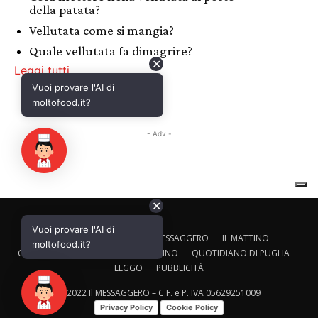
✕
Vuoi provare l'AI di
CALTAGIRONE EDITORE
IL MESSAGGERO
IL MATTINO
moltofood.it?
CORRIERE ADRIATICO
IL GAZZETTINO
QUOTIDIANO DI PUGLIA
LEGGO
PUBBLICITÁ
© 2022 Il MESSAGGERO – C.F. e P. IVA 05629251009
Privacy Policy
Cookie Policy