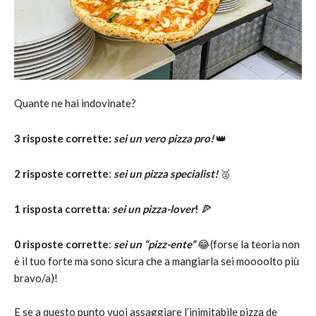
Quante ne hai indovinate?
3 risposte corrette:
sei un vero pizza pro!
👑
2 risposte corrette
:
sei un pizza specialist!
🥈
1 risposta corretta
:
sei un pizza-lover
!
🍕
0 risposte corrette
:
sei un “pizz-ente”
😂(forse la teoria non
è il tuo forte ma sono sicura che a mangiarla sei moooolto più
bravo/a)!
E se a questo punto vuoi assaggiare l’inimitabile pizza de