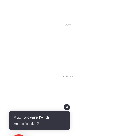
- Adv -
- Adv -
✕
Vuoi provare l'AI di
moltofood.it?