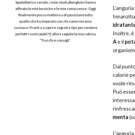
Spadellatrice seriale, i miei studi alberghieri hanno
L’anguria
affinato le mie tecniche e le mie conoscenze. Oggi
finalmente posso mettere a disposizione tutto
Innanzitu
quello che ho imparato con chi come me ama
idratant
cucinare. Pronti a scoprire segreti e tips per rendere
Inoltre, è
perfetti i vostri piatti? E allora seguite la mia rubrica
“Trucchi e consigli”.
A
e il
pot
organism
Dal punto
calorie pe
vuole rin
Può essere
interessa
rinfresc
menta
(s
L’anguria