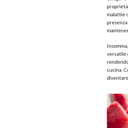
propriet
malattie 
presenza
mantenere
Insomma, 
versatile
rendendol
cucina. C
diventare 