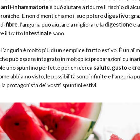
à
anti-infiammatorie
e può aiutare a ridurre il rischio di alc
croniche. E non dimentichiamo il suo potere
digestivo
: gra
 di
fibre
, l’anguria può aiutare a migliorare la
digestione
e a
 il tratto
intestinale
sano.
l’anguria è molto più di un semplice frutto estivo. È un ali
 che può essere integrato in molteplici preparazioni culinar
o uno spuntino perfetto per chi cerca
salute
,
gusto
e
cre
ome abbiamo visto, le possibilità sono infinite e l’anguria 
la protagonista dei vostri spuntini estivi.