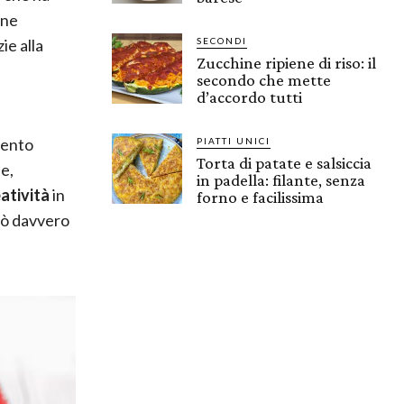
une
zie alla
SECONDI
Zucchine ripiene di riso: il
secondo che mette
d’accordo tutti
mento
PIATTI UNICI
Torta di patate e salsiccia
ie,
in padella: filante, senza
atività
in
forno e facilissima
può davvero