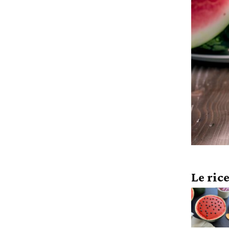
Le ric