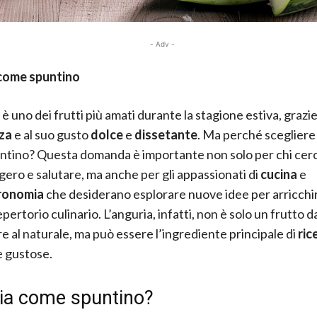
- Adv -
come spuntino
è uno dei frutti più amati durante la stagione estiva, grazie
za
e al suo gusto
dolce
e
dissetante
. Ma perché scegliere 
tino? Questa domanda è importante non solo per chi cer
gero e salutare, ma anche per gli appassionati di
cucina
e
ronomia
che desiderano esplorare nuove idee per arricchir
pertorio culinario. L’anguria, infatti, non è solo un frutto d
 al naturale, ma può essere l’ingrediente principale di
ric
e gustose.
ia come spuntino?