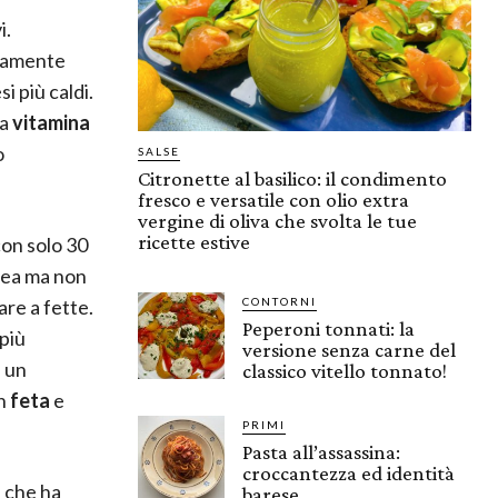
i.
emamente
i più caldi.
la
vitamina
o
SALSE
Citronette al basilico: il condimento
fresco e versatile con olio extra
vergine di oliva che svolta le tue
ricette estive
con solo 30
inea ma non
are a fette.
CONTORNI
Peperoni tonnati: la
più
versione senza carne del
 un
classico vitello tonnato!
n
feta
e
PRIMI
Pasta all’assassina:
croccantezza ed identità
, che ha
barese