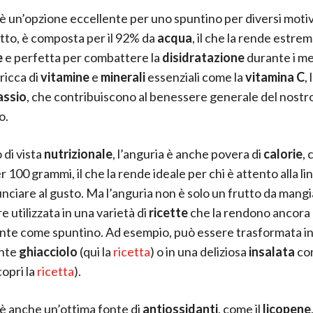
 è un’opzione eccellente per uno spuntino per diversi motiv
tto, è composta per il 92% da
acqua
, il che la rende estr
e
e perfetta per combattere la
disidratazione
durante i mes
 ricca di
vitamine
e
minerali
essenziali come la
vitamina C
, 
assio
, che contribuiscono al benessere generale del nostr
o.
 di vista
nutrizionale
, l’anguria è anche povera di
calorie
, 
r 100 grammi, il che la rende ideale per chi è attento alla l
unciare al gusto. Ma l’anguria non è solo un frutto da mangi
 utilizzata in una varietà di
ricette
che la rendono ancora 
nte come spuntino. Ad esempio, può essere trasformata in
ante
ghiacciolo
(qui la
ricetta
) o in una deliziosa
insalata
co
copri la
ricetta
).
 è anche un’ottima fonte di
antiossidanti
, come il
licopene