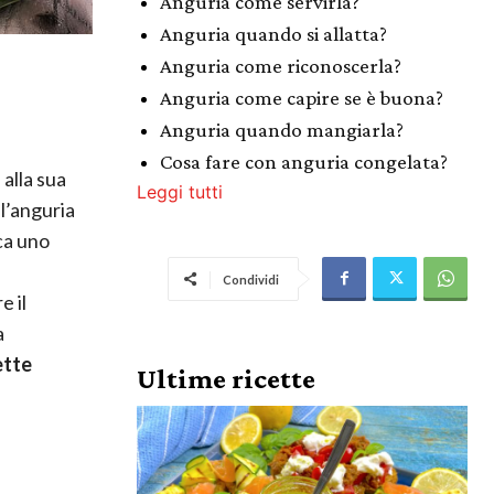
Anguria come servirla?
Anguria quando si allatta?
Anguria come riconoscerla?
Anguria come capire se è buona?
Anguria quando mangiarla?
Cosa fare con anguria congelata?
 alla sua
Leggi tutti
l’anguria
ca uno
Condividi
e il
a
ette
Ultime ricette