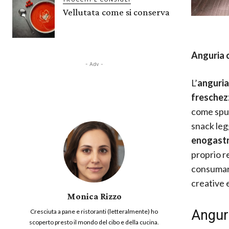
Vellutata come si conserva
Anguria 
- Adv -
L’
anguria
freschez
come spun
snack leg
enogast
proprio re
consumare
creative 
Monica Rizzo
Angur
Cresciuta a pane e ristoranti (letteralmente) ho
scoperto presto il mondo del cibo e della cucina.