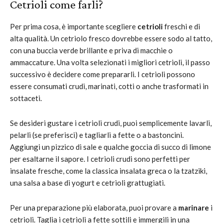
Cetrioli come farli?
Per prima cosa, è importante scegliere
cetrioli
freschi e di
alta qualità. Un cetriolo fresco dovrebbe essere sodo al tatto,
con una buccia verde brillante e priva di macchie o
ammaccature. Una volta selezionati i migliori cetrioli, il passo
successivo è decidere come prepararli. I cetrioli possono
essere consumati crudi, marinati, cotti o anche trasformati in
sottaceti.
Se desideri gustare i cetrioli crudi, puoi semplicemente lavarli,
pelarli (se preferisci) e tagliarli a fette o a bastoncini.
Aggiungi un pizzico di sale e qualche goccia di succo di limone
per esaltarne il sapore. I cetrioli crudi sono perfetti per
insalate fresche, come la classica insalata greca o la tzatziki,
una salsa a base di yogurt e cetrioli grattugiati.
Per una preparazione più elaborata, puoi provare a
marinare
i
cetrioli. Taglia i cetrioli a fette sottili e immergili in una