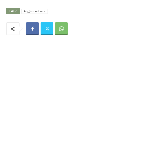
TAGS
faq_bruschetta