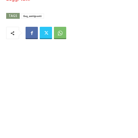
TAGS
faq_antipasti