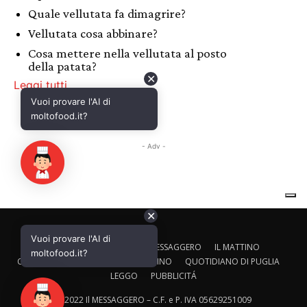
✕
Vuoi provare l'AI di
CALTAGIRONE EDITORE
IL MESSAGGERO
IL MATTINO
moltofood.it?
CORRIERE ADRIATICO
IL GAZZETTINO
QUOTIDIANO DI PUGLIA
LEGGO
PUBBLICITÁ
© 2022 Il MESSAGGERO – C.F. e P. IVA 05629251009