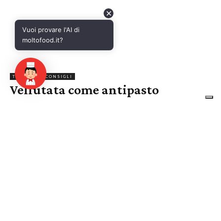
✕
Vuoi provare l'AI di
moltofood.it?