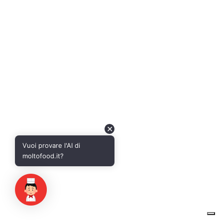
✕
Vuoi provare l'AI di
moltofood.it?