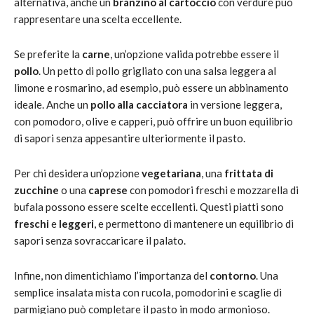
alternativa, anche un
branzino al cartoccio
con verdure può
rappresentare una scelta eccellente.
Se preferite la
carne
, un’opzione valida potrebbe essere il
pollo
. Un petto di pollo grigliato con una salsa leggera al
limone e rosmarino, ad esempio, può essere un abbinamento
ideale. Anche un
pollo alla cacciatora
in versione leggera,
con pomodoro, olive e capperi, può offrire un buon equilibrio
di sapori senza appesantire ulteriormente il pasto.
Per chi desidera un’opzione
vegetariana
, una
frittata di
zucchine
o una
caprese
con pomodori freschi e mozzarella di
bufala possono essere scelte eccellenti. Questi piatti sono
freschi
e
leggeri
, e permettono di mantenere un equilibrio di
sapori senza sovraccaricare il palato.
Infine, non dimentichiamo l’importanza del
contorno
. Una
semplice insalata mista con rucola, pomodorini e scaglie di
parmigiano può completare il pasto in modo armonioso.