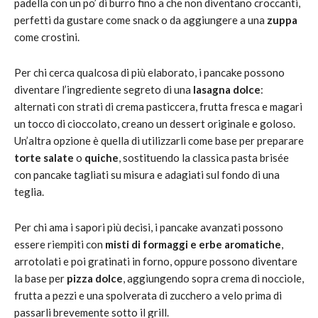
padella con un po’ di burro fino a che non diventano croccanti,
perfetti da gustare come snack o da aggiungere a una
zuppa
come crostini.
Per chi cerca qualcosa di più elaborato, i pancake possono
diventare l’ingrediente segreto di una
lasagna dolce
:
alternati con strati di crema pasticcera, frutta fresca e magari
un tocco di cioccolato, creano un dessert originale e goloso.
Un’altra opzione è quella di utilizzarli come base per preparare
torte salate
o
quiche
, sostituendo la classica pasta brisée
con pancake tagliati su misura e adagiati sul fondo di una
teglia.
Per chi ama i sapori più decisi, i pancake avanzati possono
essere riempiti con
misti di formaggi e erbe aromatiche
,
arrotolati e poi gratinati in forno, oppure possono diventare
la base per
pizza dolce
, aggiungendo sopra crema di nocciole,
frutta a pezzi e una spolverata di zucchero a velo prima di
passarli brevemente sotto il grill.