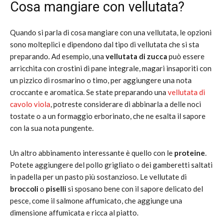
Cosa mangiare con vellutata?
Quando si parla di cosa mangiare con una vellutata, le opzioni
sono molteplici e dipendono dal tipo di vellutata che si sta
preparando. Ad esempio, una
vellutata di zucca
può essere
arricchita con crostini di pane integrale, magari insaporiti con
un pizzico di rosmarino o timo, per aggiungere una nota
croccante e aromatica. Se state preparando una
vellutata di
cavolo viola
, potreste considerare di abbinarla a delle noci
tostate o a un formaggio erborinato, che ne esalta il sapore
con la sua nota pungente.
Un altro abbinamento interessante è quello con le
proteine
.
Potete aggiungere del pollo grigliato o dei gamberetti saltati
in padella per un pasto più sostanzioso. Le vellutate di
broccoli
o
piselli
si sposano bene con il sapore delicato del
pesce, come il salmone affumicato, che aggiunge una
dimensione affumicata e ricca al piatto.