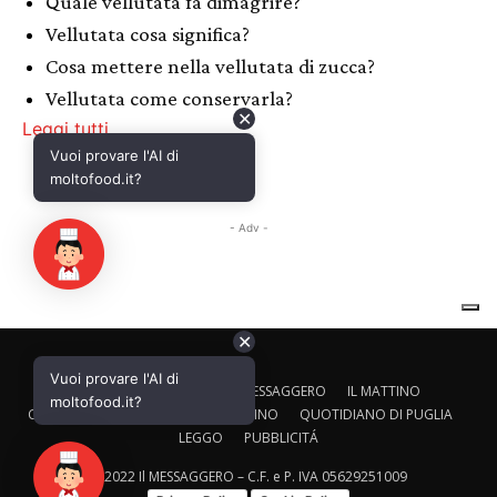
✕
Vuoi provare l'AI di
CALTAGIRONE EDITORE
IL MESSAGGERO
IL MATTINO
moltofood.it?
CORRIERE ADRIATICO
IL GAZZETTINO
QUOTIDIANO DI PUGLIA
LEGGO
PUBBLICITÁ
© 2022 Il MESSAGGERO – C.F. e P. IVA 05629251009