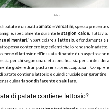
- Adv -
 di patate è un piatto
amato
e
versatile
, spesso presente s
famiglie, specialmente durante le
stagioni calde
. Tuttavia,
nze alimentari
, in particolare al
lattosio
, è fondamentale 
atto possa contenere ingredienti che lo rendano inadatto.
o meno di lattosio nell’insalata di patate è un aspetto che 
, sia per chi segue una dieta specifica, sia per chi desider
mente godere di un pasto senza preoccupazioni. Compren
 di patate contiene lattosio è quindi cruciale per garantire
enza culinaria
soddisfacente
e
salutare
.
lata di patate contiene lattosio?
 di patate, nella sua
versione tradizionale
, non contiene la