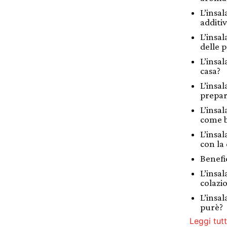
L’insal
additiv
L’insal
delle p
L’insal
casa?
L’insal
prepar
L’insa
come b
L’insal
con la
Benefic
L’insal
colazi
L’insal
purè?
Leggi tutt