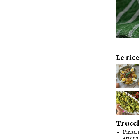
Le ric
Trucch
L’insal
aromat