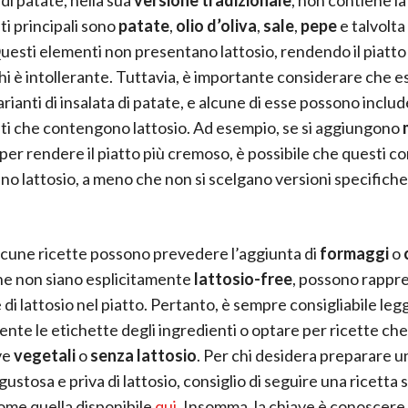
ti principali sono
patate
,
olio d’oliva
,
sale
,
pepe
e talvolta
Questi elementi non presentano lattosio, rendendo il piatto
hi è intollerante. Tuttavia, è importante considerare che e
rianti di insalata di patate, e alcune di esse possono inclu
ti che contengono lattosio. Ad esempio, se si aggiungono
per rendere il piatto più cremoso, è possibile che questi c
o lattosio, a meno che non si scelgano versioni specifich
alcune ricette possono prevedere l’aggiunta di
formaggi
o
e non siano esplicitamente
lattosio-free
, possono rappr
 di lattosio nel piatto. Pertanto, è sempre consigliabile le
nte le etichette degli ingredienti o optare per ricette che
ve
vegetali
o
senza lattosio
. Per chi desidera preparare u
gustosa e priva di lattosio, consiglio di seguire una ricetta
come quella disponibile
qui
. Insomma, la chiave è conoscere 