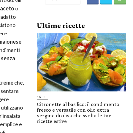
aceto
o
 adatto
Ultime ricette
sistono
dere
maionese
ondimenti
e
senza
creme
che,
esentare
SALSE
ggere
Citronette al basilico: il condimento
 utilizzano
fresco e versatile con olio extra
vergine di oliva che svolta le tue
n’insalata
ricette estive
 semplice e
gli