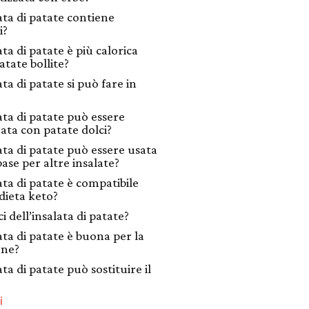
ata di patate contiene
i?
ata di patate è più calorica
atate bollite?
ata di patate si può fare in
ata di patate può essere
ata con patate dolci?
lata di patate può essere usata
ase per altre insalate?
ata di patate è compatibile
 dieta keto?
i dell’insalata di patate?
ata di patate è buona per la
one?
ata di patate può sostituire il
i