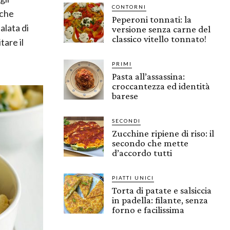
CONTORNI
 che
Peperoni tonnati: la
alata di
versione senza carne del
classico vitello tonnato!
tare il
PRIMI
Pasta all’assassina:
croccantezza ed identità
barese
SECONDI
Zucchine ripiene di riso: il
secondo che mette
d’accordo tutti
PIATTI UNICI
Torta di patate e salsiccia
in padella: filante, senza
forno e facilissima