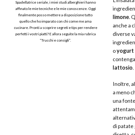
Spadellatrice seriale, i miei studi alberghieri hanno
ingredien
affinato le mie tecniche e le mie conoscenze. Oggi
finalmente posso mettere a disposizione tutto
limone
. 
quello che ho imparato con chi come me ama
anche a c
cucinare. Pronti a scoprire segreti e tips per rendere
diverse va
perfetti i vostri piatti? E allora seguite la mia rubrica
“Trucchi e consigli”.
ingredien
o
yogurt
contengan
lattosio
.
Inoltre, 
a meno ch
una fonte
attentame
alternati
di patate 
diretta, 