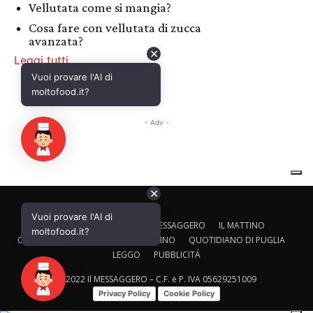
✕
Vuoi provare l'AI di
CALTAGIRONE EDITORE
IL MESSAGGERO
IL MATTINO
moltofood.it?
CORRIERE ADRIATICO
IL GAZZETTINO
QUOTIDIANO DI PUGLIA
LEGGO
PUBBLICITÁ
© 2022 Il MESSAGGERO – C.F. e P. IVA 05629251009
Privacy Policy
Cookie Policy