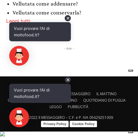
✕
Vuoi provare l'AI di
CALTAGIRONE EDITORE
IL MESSAGGERO
IL MATTINO
moltofood.it?
CORRIERE ADRIATICO
IL GAZZETTINO
QUOTIDIANO DI PUGLIA
LEGGO
PUBBLICITÁ
© 2022 Il MESSAGGERO – C.F. e P. IVA 05629251009
Privacy Policy
Cookie Policy