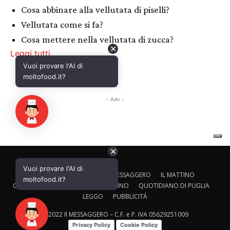
✕
Vuoi provare l'AI di
CALTAGIRONE EDITORE
IL MESSAGGERO
IL MATTINO
moltofood.it?
CORRIERE ADRIATICO
IL GAZZETTINO
QUOTIDIANO DI PUGLIA
LEGGO
PUBBLICITÁ
© 2022 Il MESSAGGERO – C.F. e P. IVA 05629251009
Privacy Policy
Cookie Policy