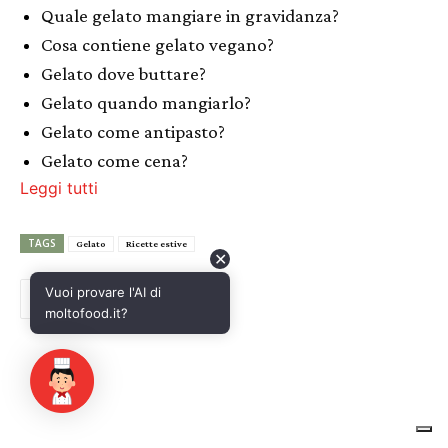
✕
Vuoi provare l'AI di
moltofood.it?