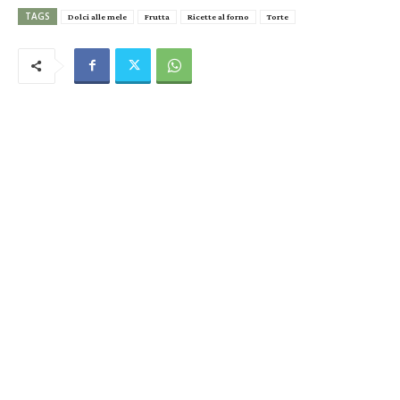
TAGS
Dolci alle mele
Frutta
Ricette al forno
Torte