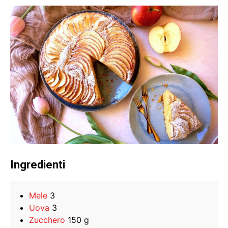
Ingredienti
Mele
3
Uova
3
Zucchero
150 g