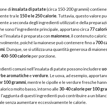
one di
insalata di patate
(circa 150-200 grammi) contiene
ente tra le
150 e le 250 calorie
. Tuttavia, questo valore pu
nte a seconda degli ingredienti utilizzati e della preparaz
che sono l’ingrediente principale, apportano circa
77 calori
 Se l’insalata è preparata con
maionese
, il contenuto calor
volmente, poiché la maionese può contenere fino a
700 ca
mmi
. Dunque, se si utilizza una quantità generosa di maiones
a
400-500 calorie
per porzione.
redienti comuni nell’insalata di patate possono includere
uo
rbe aromatiche
e
verdure
. Le uova, ad esempio, apportan
per 100 grammi
, mentre le cipolle e le verdure fresche han
alorico molto basso, intorno alle
30-40 calorie per 100 gr
 l’aggiunta di questi ingredienti può contribuire a un bila
ale senza aumentare eccessivamente le calorie.