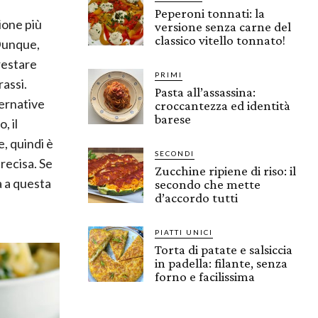
Peperoni tonnati: la
ione più
versione senza carne del
classico vitello tonnato!
Dunque,
restare
PRIMI
rassi.
Pasta all’assassina:
ternative
croccantezza ed identità
barese
, il
, quindi è
SECONDI
recisa. Se
Zucchine ripiene di riso: il
a a questa
secondo che mette
d’accordo tutti
PIATTI UNICI
Torta di patate e salsiccia
in padella: filante, senza
forno e facilissima