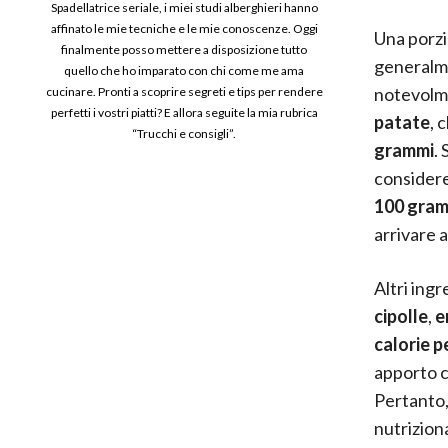
Spadellatrice seriale, i miei studi alberghieri hanno
affinato le mie tecniche e le mie conoscenze. Oggi
Una porzi
finalmente posso mettere a disposizione tutto
generalm
quello che ho imparato con chi come me ama
notevolme
cucinare. Pronti a scoprire segreti e tips per rendere
perfetti i vostri piatti? E allora seguite la mia rubrica
patate
, 
“Trucchi e consigli”.
grammi
.
considere
100 gra
arrivare 
Altri ing
cipolle
,
e
calorie 
apporto c
Pertanto,
nutrizion