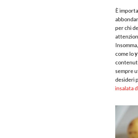
È importa
abbondan
per chi d
attenzione
Insomma, 
come lo
y
contenuto
sempre ut
desideri p
insalata d