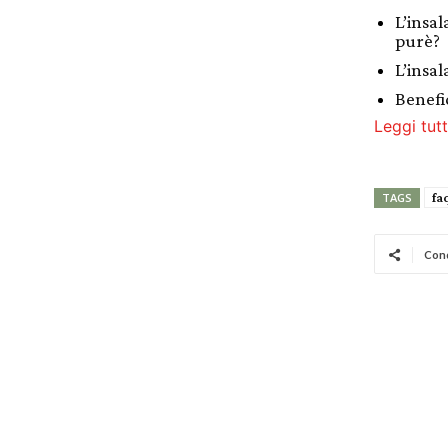
L’insal
purè?
L’insal
Benefic
Leggi tutt
fa
TAGS
Cond