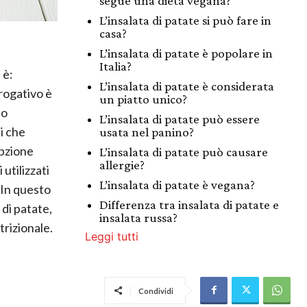
segue una dieta vegana?
L’insalata di patate si può fare in
casa?
L’insalata di patate è popolare in
Italia?
 è:
L’insalata di patate è considerata
rogativo è
un piatto unico?
o
L’insalata di patate può essere
i che
usata nel panino?
opzione
L’insalata di patate può causare
allergie?
utilizzati
L’insalata di patate è vegana?
 In questo
Differenza tra insalata di patate e
 di patate,
insalata russa?
trizionale.
Leggi tutti
i
Condividi