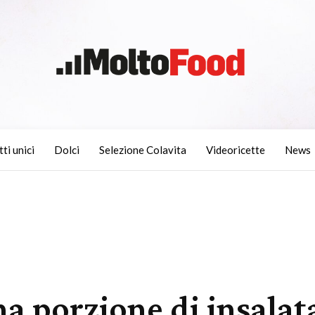
tti unici
Dolci
Selezione Colavita
Videoricette
News
a porzione di insalat