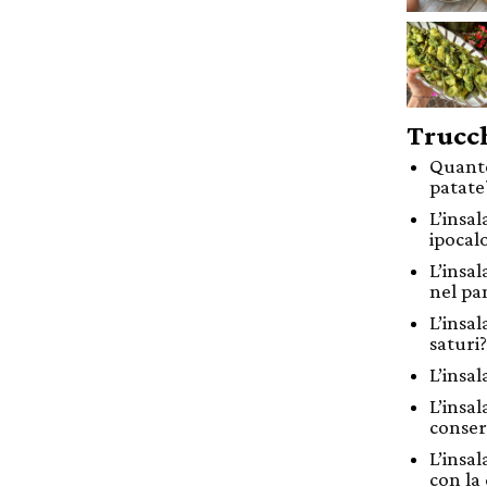
Trucch
Quante 
patate
L’insa
ipocal
L’insa
nel pa
L’insal
saturi?
L’insal
L’insal
conser
L’insal
con la