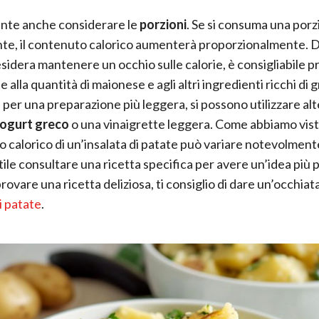
nte anche considerare le
porzioni
. Se si consuma una porz
te, il contenuto calorico aumenterà proporzionalmente. 
esidera mantenere un occhio sulle calorie, è consigliabile p
 alla quantità di maionese e agli altri ingredienti ricchi di g
per una preparazione più leggera, si possono utilizzare al
ogurt greco
o una vinaigrette leggera. Come abbiamo visto
 calorico di un’insalata di patate può variare notevolmente
ile consultare una ricetta specifica per avere un’idea più p
rovare una ricetta deliziosa, ti consiglio di dare un’occhiat
i patate
.