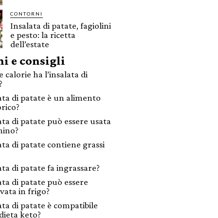
CONTORNI
Insalata di patate, fagiolini
e pesto: la ricetta
dell’estate
i e consigli
calorie ha l’insalata di
?
lata di patate è un alimento
orico?
lata di patate può essere usata
nino?
ata di patate contiene grassi
ata di patate fa ingrassare?
ata di patate può essere
vata in frigo?
ata di patate è compatibile
 dieta keto?