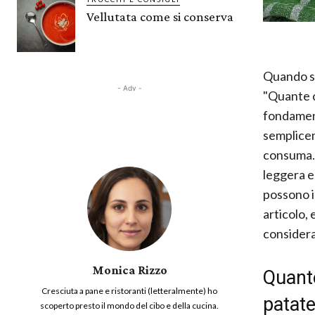
Vellutata come si conserva
Quando si
- Adv -
"Quante c
fondamen
semplicem
consuma. 
leggera e
possono i
articolo, 
considera
Monica Rizzo
Quante
Cresciuta a pane e ristoranti (letteralmente) ho
patat
scoperto presto il mondo del cibo e della cucina.