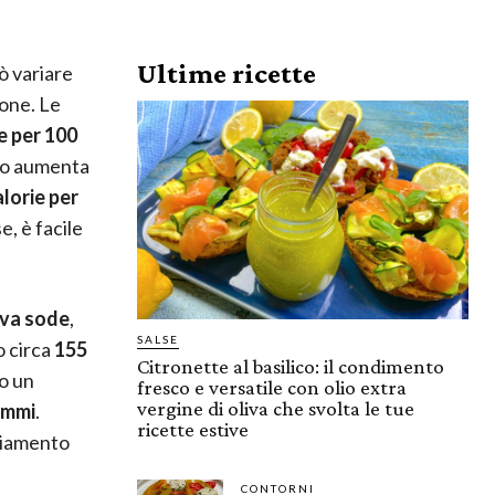
Ultime ricette
ò variare
ione. Le
e per 100
ico aumenta
lorie per
e, è facile
va sode
,
SALSE
o circa
155
Citronette al basilico: il condimento
no un
fresco e versatile con olio extra
vergine di oliva che svolta le tue
ammi
.
ricette estive
nciamento
CONTORNI