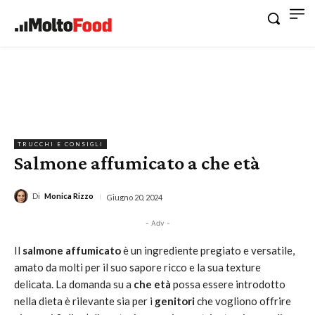
TRUCCHI E CONSIGLI
Salmone affumicato a che età
Di
Monica Rizzo
Giugno 20, 2024
- Adv -
Il
salmone affumicato
è un ingrediente pregiato e versatile,
amato da molti per il suo sapore ricco e la sua texture
delicata. La domanda su a
che età
possa essere introdotto
nella dieta è rilevante sia per i
genitori
che vogliono offrire