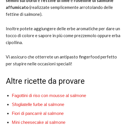
semini sui bordi
e
fettine di lime
e
roselline di salmone
affumicato
(realizzate semplicemente arrotolando delle
fettine di salmone).
Inoltre potete aggiungere delle erbe aromatiche per dare un
tocco di colore e sapore in più come prezzemolo oppure erba
cipollina.
Vi assicuro che otterrete un antipasto fingerfood perfetto
per stupire nelle occasioni speciali!
Altre ricette da provare
Fagottini di riso con mousse al salmone
Sfogliatelle furbe al salmone
Fiori di pancarrè al salmone
Mini cheesecake al salmone