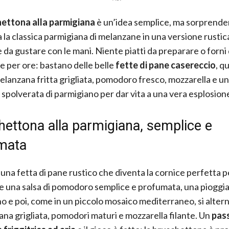
ettona alla parmigiana
è un’idea semplice, ma sorprende
 la classica parmigiana di melanzane in una versione rustic
e da gustare con le mani. Niente piatti da preparare o forni
 per ore: bastano delle belle
fette di pane casereccio
, q
melanzana fritta grigliata, pomodoro fresco, mozzarella e u
spolverata di parmigiano per dar vita a una vera esplosione
ettona alla parmigiana, semplice e
mata
 una fetta di pane rustico che diventa la cornice perfetta p
e una salsa di pomodoro semplice e profumata, una pioggia
o e poi, come in un piccolo mosaico mediterraneo, si alter
ana grigliata, pomodori maturi e mozzarella filante. Un
pass