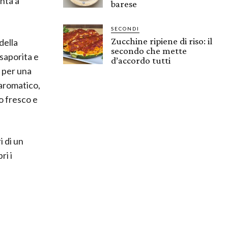
onta a
barese
SECONDI
Zucchine ripiene di riso: il
della
secondo che mette
saporita e
d’accordo tutti
e per una
 aromatico,
o fresco e
i di un
ri i