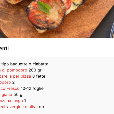
enti
tipo baguette o ciabatta
a di pomodoro
200 gr
arella per pizza
8 fette
odoro
2
lico Fresco
10-12 foglie
igiano
50 gr
nzana lunga
1
extravergine d'oliva
qb