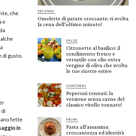
SECONDI
nte, che
Omelette di patate croccante: ti svolta
a e
la cena dell’ultimo minuto!
 da
ualche
SALSE
na
Citronette al basilico: il
condimento fresco e
 di gusto.
versatile con olio extra
vergine di oliva che svolta
le tue ricette estive
CONTORNI
Peperoni tonnati: la
versione senza carne del
er
classico vitello tonnato!
 di
nano fette
PRIMI
Pasta all’assassina:
aggio in
croccantezza ed identità