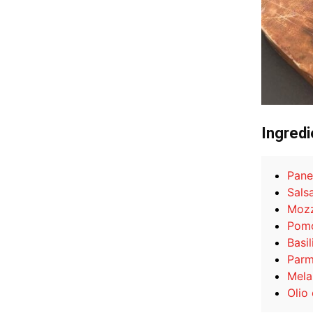
Ingredi
Pane
Sals
Mozz
Pom
Basi
Parm
Mela
Olio 