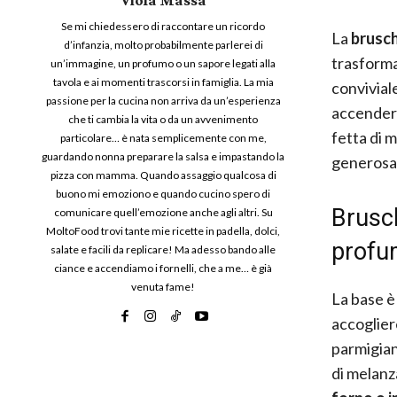
Se mi chiedessero di raccontare un ricordo
La
brusch
d’infanzia, molto probabilmente parlerei di
trasforma
un’immagine, un profumo o un sapore legati alla
tavola e ai momenti trascorsi in famiglia. La mia
convivial
passione per la cucina non arriva da un’esperienza
accendere
che ti cambia la vita o da un avvenimento
fetta di 
particolare… è nata semplicemente con me,
guardando nonna preparare la salsa e impastando la
generosa 
pizza con mamma. Quando assaggio qualcosa di
buono mi emoziono e quando cucino spero di
Brusch
comunicare quell’emozione anche agli altri. Su
MoltoFood trovi tante mie ricette in padella, dolci,
profu
salate e facili da replicare! Ma adesso bando alle
ciance e accendiamo i fornelli, che a me… è già
venuta fame!
La base è
accoglier
parmigian
di melanz