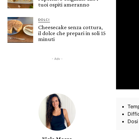
tuoi ospiti ameranno
DOLCI
Cheesecake senza cottura,
il dolce che prepari in soli 15
minuti
- Adv -
Temp
Diffi
Dosi
Viola Massa