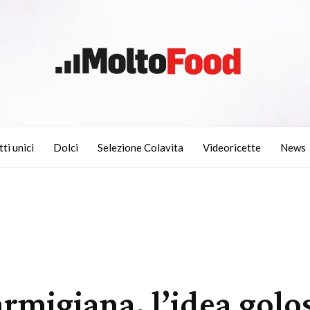
tti unici
Dolci
Selezione Colavita
Videoricette
News
armigiana, l’idea gol