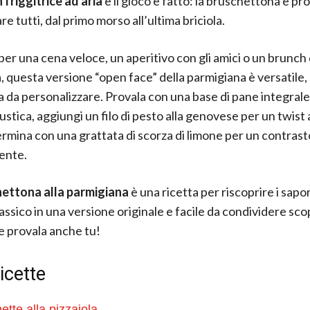
n friggitrice ad aria
e il gioco è fatto: la bruschettona è pr
e tutti, dal primo morso all’ultima briciola.
per una cena veloce, un aperitivo con gli amici o un brunch 
 questa versione “open face” della parmigiana è versatile, 
ma da personalizzare. Provala con una base di pane integral
rustica, aggiungi un filo di pesto alla genovese per un twist
rmina con una grattata di scorza di limone per un contrast
ente.
ettona alla parmigiana
è una ricetta per riscoprire i sapor
ssico in una versione originale e facile da condividere scop
e provala anche tu!
ricette
ette alla pizzaiola