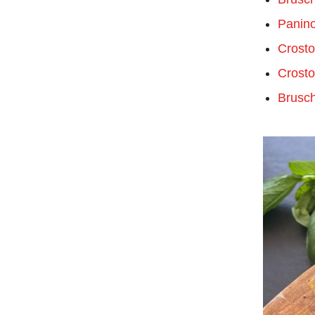
Panin
Crosto
Croston
Brusch