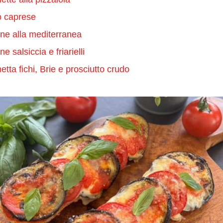
o caprese
ne alla mediterranea
e salsiccia e friarielli
etta fichi, Brie e prosciutto crudo