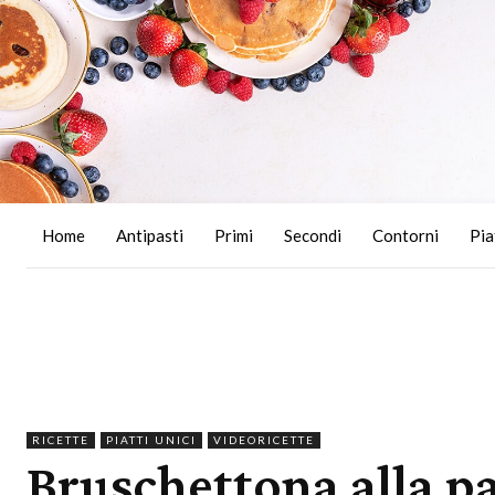
Home
Antipasti
Primi
Secondi
Contorni
Pia
RICETTE
PIATTI UNICI
VIDEORICETTE
Bruschettona alla p