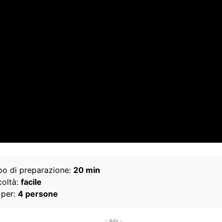
o di preparazione:
20 min
coltà:
facile
 per:
4 persone
- Adv -