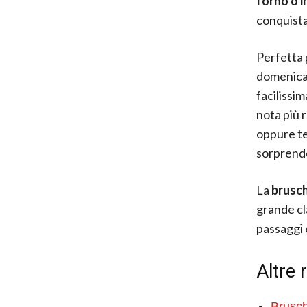
forno o i
conquistar
Perfetta 
domenica,
facilissi
nota più 
oppure te
sorprend
La
brusch
grande cla
passaggi 
Altre 
Brusch