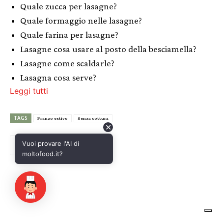
✕
Vuoi provare l'AI di
moltofood.it?