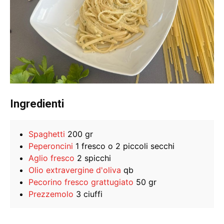
Ingredienti
Spaghetti
200 gr
Peperoncini
1 fresco o 2 piccoli secchi
Aglio fresco
2 spicchi
Olio extravergine d'oliva
qb
Pecorino fresco grattugiato
50 gr
Prezzemolo
3 ciuffi