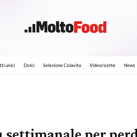
tti unici
Dolci
Selezione Colavita
Videoricette
News
 settimanale per perde