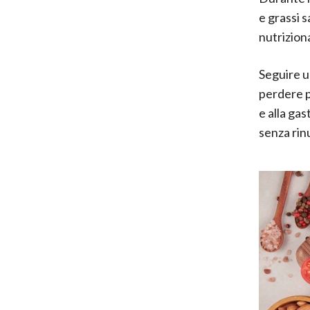
e grassi s
nutrizion
Seguire u
perdere p
e alla gas
senza rin