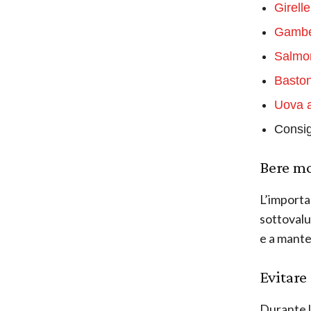
Girelle
Gamber
Salmon
Baston
Uova a
Consigl
Bere mo
L’importa
sottovalut
e a mante
Evitare 
Durante la