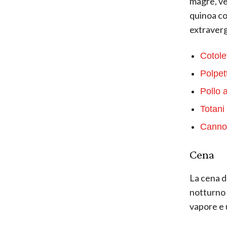
magre, ve
quinoa con
extravergi
Cotole
Polpett
Pollo a
Totani 
Cannol
Cena
La cena d
notturno 
vapore e 