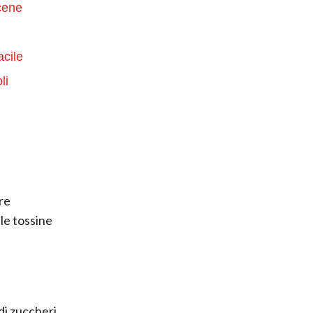
 cene
acile
li
re
 le tossine
 di zuccheri