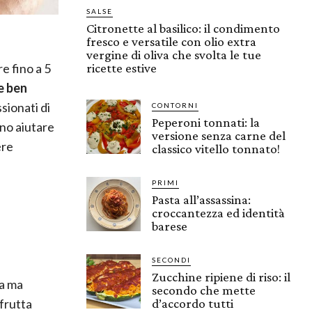
SALSE
Citronette al basilico: il condimento
fresco e versatile con olio extra
vergine di oliva che svolta le tue
e fino a 5
ricette estive
e ben
ssionati di
CONTORNI
Peperoni tonnati: la
ono aiutare
versione senza carne del
ere
classico vitello tonnato!
PRIMI
Pasta all’assassina:
croccantezza ed identità
barese
SECONDI
Zucchine ripiene di riso: il
ra ma
secondo che mette
frutta
d’accordo tutti