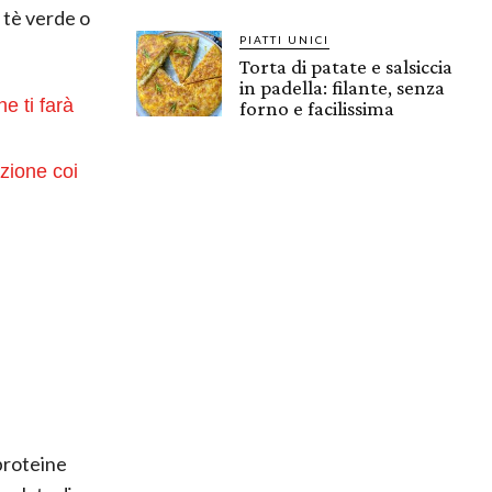
 tè verde o
PIATTI UNICI
Torta di patate e salsiccia
in padella: filante, senza
e ti farà
forno e facilissima
azione coi
 proteine