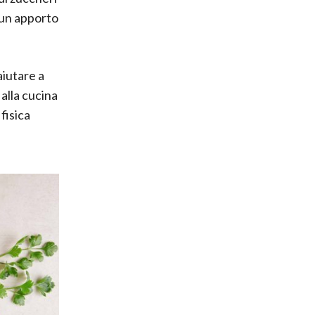
e un apporto
aiutare a
alla cucina
fisica