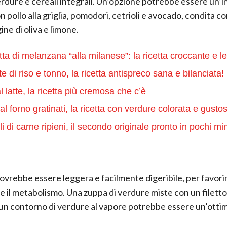
rdure e cereali integrali. Un’opzione potrebbe essere un’in
 pollo alla griglia, pomodori, cetrioli e avocado, condita co
ne di oliva e limone.
tta di melanzana “alla milanese”: la ricetta croccante e l
e di riso e tonno, la ricetta antispreco sana e bilanciata!
l latte, la ricetta più cremosa che c’è
al forno gratinati, la ricetta con verdure colorata e gusto
i di carne ripieni, il secondo originale pronto in pochi min
ovrebbe essere leggera e facilmente digeribile, per favorire
e il metabolismo. Una zuppa di verdure miste con un filetto 
un contorno di verdure al vapore potrebbe essere un’ottim