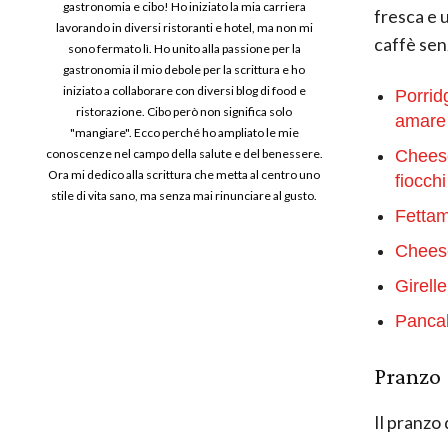
gastronomia e cibo! Ho iniziato la mia carriera
fresca e 
lavorando in diversi ristoranti e hotel, ma non mi
caffè sen
sono fermato lì. Ho unito alla passione per la
gastronomia il mio debole per la scrittura e ho
iniziato a collaborare con diversi blog di food e
Porrid
ristorazione. Cibo però non significa solo
amare 
"mangiare". Ecco perché ho ampliato le mie
Cheese
conoscenze nel campo della salute e del benessere.
Ora mi dedico alla scrittura che metta al centro uno
fiocchi
stile di vita sano, ma senza mai rinunciare al gusto.
Fettami
Cheese
Girell
Pancak
Pranzo
Il pranzo 