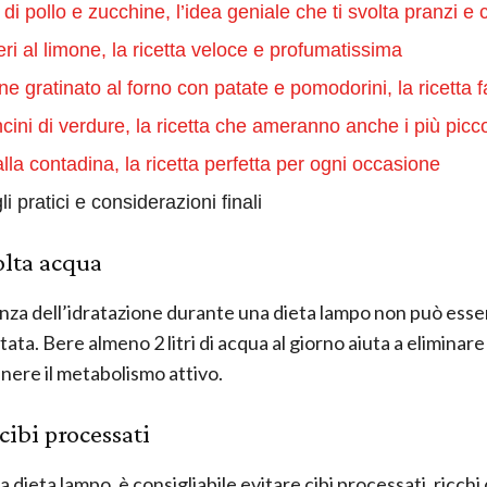
 di pollo e zucchine, l’idea geniale che ti svolta pranzi e
i al limone, la ricetta veloce e profumatissima
e gratinato al forno con patate e pomodorini, la ricetta f
cini di verdure, la ricetta che ameranno anche i più picco
lla contadina, la ricetta perfetta per ogni occasione
i pratici e considerazioni finali
lta acqua
nza dell’idratazione durante una dieta lampo non può esse
ata. Bere almeno 2 litri di acqua al giorno aiuta a eliminare
nere il metabolismo attivo.
cibi processati
 dieta lampo, è consigliabile evitare cibi processati, ricchi