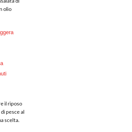
salata di
n olio
eggera
sa
uti
 il riposo
di pesce al
a scelta.