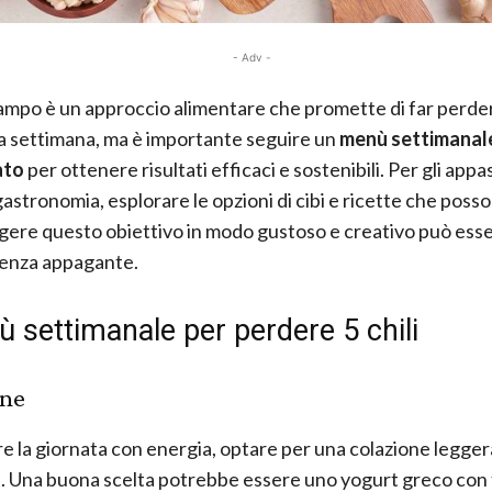
- Adv -
lampo è un approccio alimentare che promette di far perder
una settimana, ma è importante seguire un
menù settimanal
ato
per ottenere risultati efficaci e sostenibili. Per gli appa
gastronomia, esplorare le opzioni di cibi e ricette che poss
gere questo obiettivo in modo gustoso e creativo può ess
ienza appagante.
ù settimanale per perdere 5 chili
one
are la giornata con energia, optare per una colazione legge
. Una buona scelta potrebbe essere uno yogurt greco con 