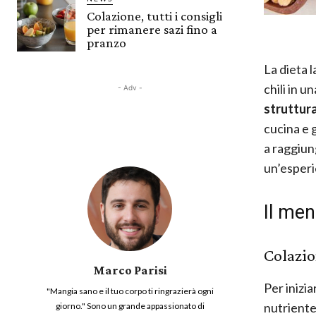
Colazione, tutti i consigli
per rimanere sazi fino a
pranzo
La dieta 
chili in 
- Adv -
struttur
cucina e 
a raggiun
un’esper
Il men
Colazi
Marco Parisi
Per inizi
"Mangia sano e il tuo corpo ti ringrazierà ogni
nutriente
giorno." Sono un grande appassionato di