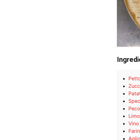
Ingredi
Petto
Zucc
Pata
Spe
Peco
Limo
Vino
Fari
Agli