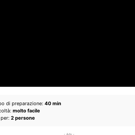
o di preparazione:
40 min
coltà:
molto facile
 per:
2 persone
- Adv -