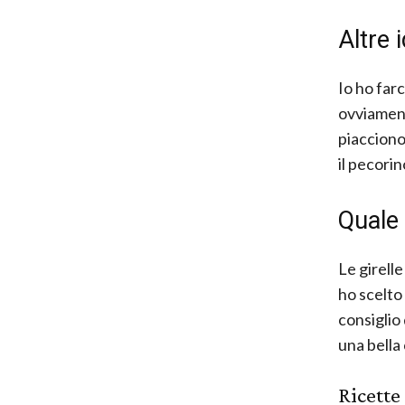
Altre 
Io ho farc
ovviament
piacciono
il pecorin
Quale 
Le girelle
ho scelto 
consiglio 
una bella
Ricette