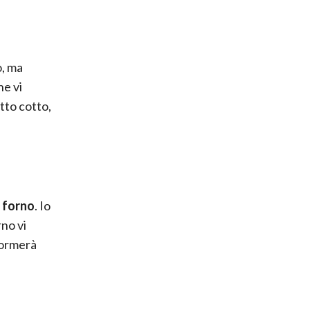
o, ma
he vi
tto cotto,
n
forno
. Io
rno vi
 formerà