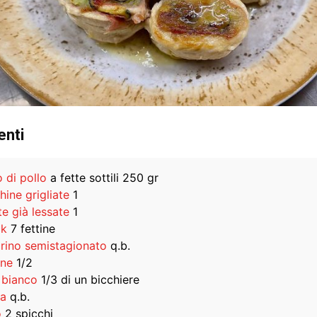
enti
 di pollo
a fette sottili 250 gr
hine grigliate
1
te già lessate
1
ck
7 fettine
rino semistagionato
q.b.
ne
1/2
 bianco
1/3 di un bicchiere
na
q.b.
o
2 spicchi