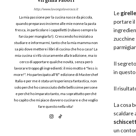
http://www.lavongolaverace.it
Le
girelle
La mia passione per la cucina nasce da piccola,
portare il
quando preparavo insieme alle mie nonne la pasta
ingredient
fresca, in particolare i cappelletti (rubavo sempre la
farcia per mangiarla!). Crescendo ho iniziato a
zucchine 
studiare e informarmi, tanto che la mia mamma non
parmigian
sa più dove mettere i libri di cucina che ho a casa! La
mia cucina si rifà sicuramente alla tradizione, ma io
cerco di apportare qualche novità, senza però
Il segreto
lavorare troppo gli ingredienti: il mio motto è "less is
in questo
more!". Ho partecipato all'8° edizione di Masterchef
Italia e per me è stata un'esperienza fantastica, non
Il risulta
solo perché ho conosciuto delle bellissime persone
e perché ho imparato tanto, ma soprattutto perché
ho capito che mi piace davvero cucinare e che voglio
La cosa be
fare questo nella vita!
scaldare 
schiscet
un contor