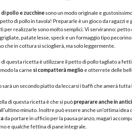
 di pollo e zucchine
sono un modo originale e gustosissimo
 petto di pollo in tavola! Prepararle è un gioco da ragazzi e g
i per realizzarle sono molto semplici. Vi serviranno: petto d
grigliate, patate lesse, speck e un formaggio tipo pecorino
o che in cottura si scioglierà, ma solo leggermente.
 di questa ricetta è utilizzare il petto di pollo tagliato a fetti
 modo la carne
si compatterà meglio
e otterrete delle bell
to sarà un secondo piatto da leccarsi i baffi che amerà tutta 
lla di questa ricetta è che si può
preparare anche in antic
all’ultimo minuto. Inoltre può essere anche un’ottima idea
ta
da portare in ufficio per la pausa pranzo, magari accom
no e qualche fettina di pane integrale.