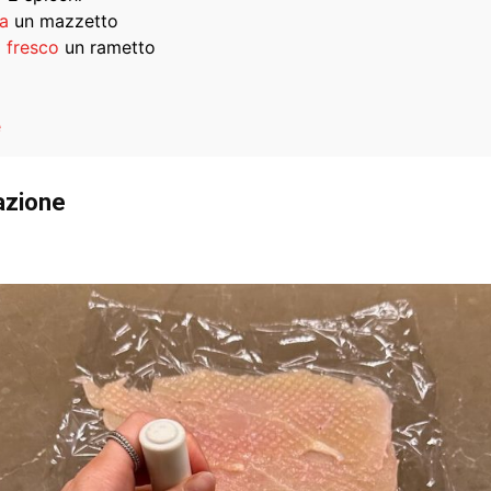
ia
un mazzetto
 fresco
un rametto
e
azione