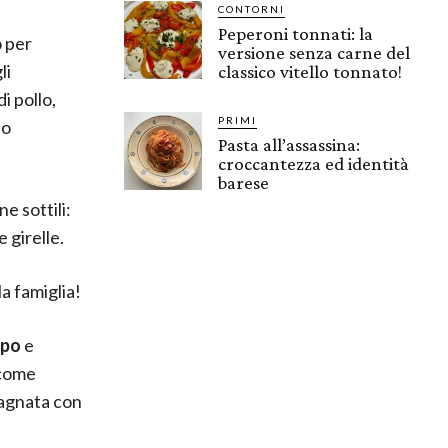
CONTORNI
Peperoni tonnati: la
 per
versione senza carne del
li
classico vitello tonnato!
i pollo,
PRIMI
 o
Pasta all’assassina:
croccantezza ed identità
barese
ne sottili:
e girelle.
la famiglia!
ipo
e
 come
pagnata con