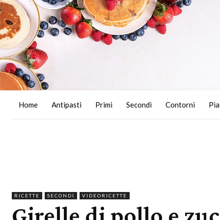
Home
Antipasti
Primi
Secondi
Contorni
Pia
RICETTE
SECONDI
VIDEORICETTE
Girelle di pollo e zu