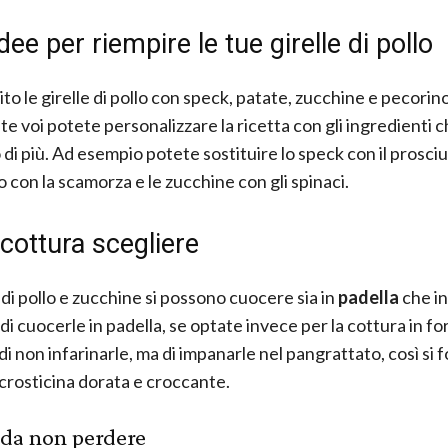
idee per riempire le tue girelle di pollo
ito le girelle di pollo con speck, patate, zucchine e pecorin
e voi potete personalizzare la ricetta con gli ingredienti c
 di più. Ad esempio potete sostituire lo speck con il prosciu
o con la scamorza e le zucchine con gli spinaci.
cottura scegliere
 di pollo e zucchine si possono cuocere sia in
padella
che i
di cuocerle in padella, se optate invece per la cottura in fo
di non infarinarle, ma di impanarle nel pangrattato, così si
 crosticina dorata e croccante.
 da non perdere