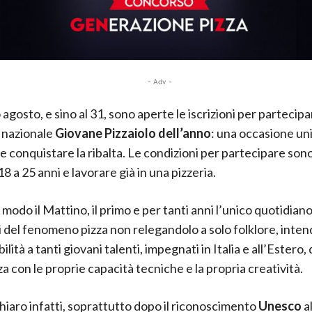
- Adv -
agosto, e sino al 31, sono aperte le iscrizioni per partecipa
 nazionale
Giovane Pizzaiolo dell’anno
: una occasione un
 e conquistare la ribalta. Le condizioni per partecipare son
8 a 25 anni e lavorare già in una pizzeria.
modo il Mattino, il primo e per tanti anni l’unico quotidiano
 del fenomeno pizza non relegandolo a solo folklore, inte
ilità a tanti giovani talenti, impegnati in Italia e all’Estero,
za con le proprie capacità tecniche e la propria creatività.
hiaro infatti, soprattutto dopo il riconoscimento
Unesco
al