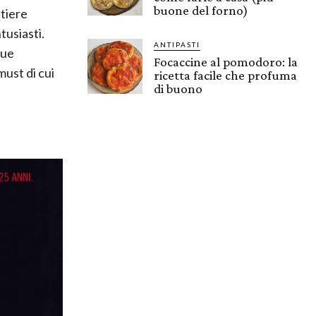
buone del forno)
stiere
tusiasti.
ANTIPASTI
nue
Focaccine al pomodoro: la
must di cui
ricetta facile che profuma
di buono