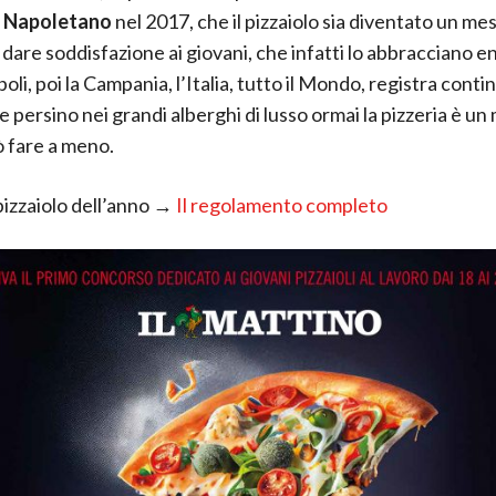
o Napoletano
nel 2017, che il pizzaiolo sia diventato un me
 dare soddisfazione ai giovani, che infatti lo abbracciano en
li, poi la Campania, l’Italia, tutto il Mondo, registra conti
 persino nei grandi alberghi di lusso ormai la pizzeria è un 
ò fare a meno.
izzaiolo dell’anno →
Il regolamento completo