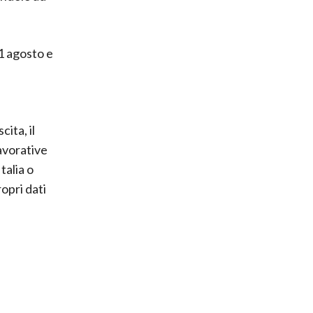
 1 agosto e
ita, il
lavorative
talia o
opri dati