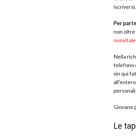
iscriversi.
Per parte
non oltre 
nuovitale
Nella ric
telefono e
sin qui fa
all’estero
personali.
Giovane p
Le ta