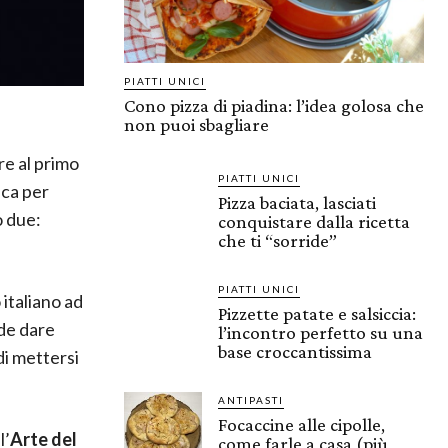
PIATTI UNICI
Cono pizza di piadina: l’idea golosa che
non puoi sbagliare
re al primo
PIATTI UNICI
ica per
Pizza baciata, lasciati
o due:
conquistare dalla ricetta
che ti “sorride”
PIATTI UNICI
 italiano ad
Pizzette patate e salsiccia:
nde dare
l’incontro perfetto su una
base croccantissima
 di mettersi
ANTIPASTI
Focaccine alle cipolle,
l’
Arte del
come farle a casa (più