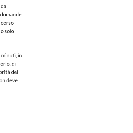
 da
le domande
l corso
no solo
 minuti, in
orio, di
brità del
non deve