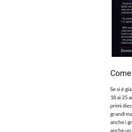
Come 
Se si è gi
18 ai 25 a
primi die
grandi ma
anche i gr
anche un 