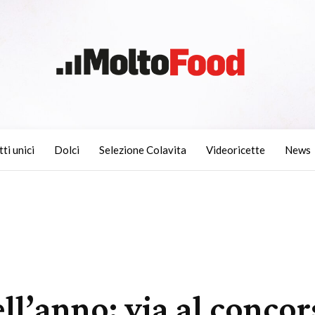
tti unici
Dolci
Selezione Colavita
Videoricette
News
ll’anno: via al concor