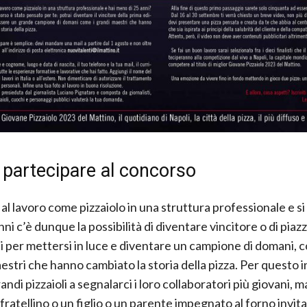
partecipare al concorso
à al lavoro come pizzaiolo in una struttura professionale e s
nni c’è dunque la possibilità di diventare vincitore o di piazza
ci per mettersi in luce e diventare un campione di domani, 
estri che hanno cambiato la storia della pizza. Per questo 
andi pizzaioli a segnalarci i loro collaboratori più giovani, m
fratellino o un figlio o un parente impegnato al forno invit