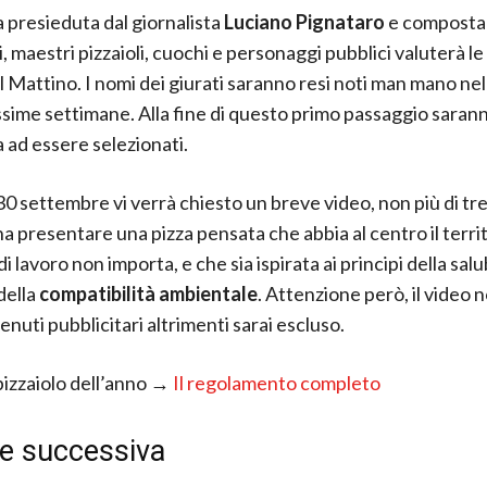
a presieduta dal giornalista
Luciano Pignataro
e composta
ti, maestri pizzaioli, cuochi e personaggi pubblici valuterà 
al Mattino. I nomi dei giurati saranno resi noti man mano ne
ssime settimane. Alla fine di questo primo passaggio saran
 ad essere selezionati.
30 settembre vi verrà chiesto un breve video, non più di tre
a presentare una pizza pensata che abbia al centro il territ
di lavoro non importa, e che sia ispirata ai principi della salu
della
compatibilità ambientale
. Attenzione però, il video 
nuti pubblicitari altrimenti sarai escluso.
izzaiolo dell’anno →
Il regolamento completo
se successiva