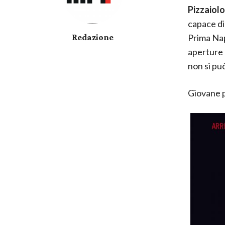
Pizzaiol
capace di
Redazione
Prima Napo
aperture e
non si pu
Giovane p