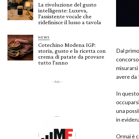
La rivoluzione del gusto
intelligente: Luxeva,
l’assistente vocale che
ridefinisce il lusso a tavola
NEWS
Cotechino Modena IGP:
Dal primo 
storia, gusto e la ricetta con
crema di patate da provare
concorso
tutto l’anno
misurarsi
avere da 1
- Adv -
In questo 
occuparsi
una possib
in eviden
Ormai è c