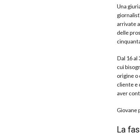
Una giuri
giornalis
arrivate 
delle pro
cinquanta
Dal 16 al 
cui bisogn
origine o 
cliente e 
aver conte
Giovane p
La fa