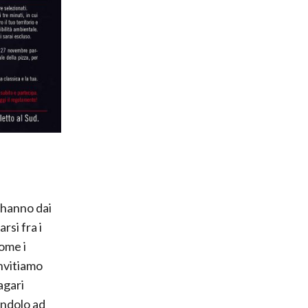
i hanno dai
rsi fra i
come i
invitiamo
agari
andolo ad