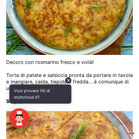
✕
Vuoi provare l'AI di
moltofood.it?