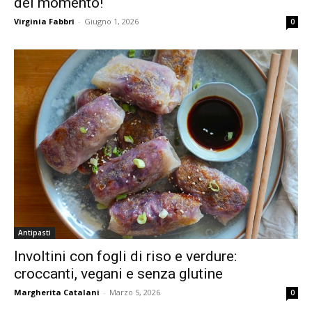
del momento!
Virginia Fabbri
-
Giugno 1, 2026
0
Antipasti
Involtini con fogli di riso e verdure:
croccanti, vegani e senza glutine
Margherita Catalani
-
Marzo 5, 2026
0