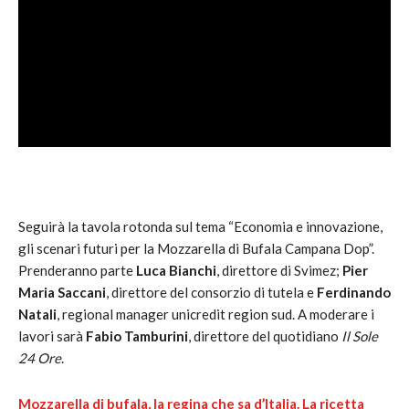
Seguirà la tavola rotonda sul tema “Economia e innovazione,
gli scenari futuri per la Mozzarella di Bufala Campana Dop”.
Prenderanno parte
Luca Bianchi
, direttore di Svimez;
Pier
Maria Saccani
, direttore del consorzio di tutela e
Ferdinando
Natali
, regional manager unicredit region sud. A moderare i
lavori sarà
Fabio Tamburini
, direttore del quotidiano
Il Sole
24 Ore
.
Mozzarella di bufala, la regina che sa d’Italia. La ricetta