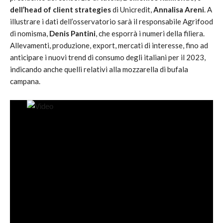
dell’head of client strategies
di Unicredit,
Annalisa Areni
. A
illustrare i dati dell’osservatorio sarà il responsabile Agrifood
di nomisma,
Denis Pantini
, che esporrà i numeri della filiera.
Allevamenti, produzione, export, mercati di interesse, fino ad
anticipare i nuovi trend di consumo degli italiani per il 2023,
indicando anche quelli relativi alla mozzarella di bufala
campana.