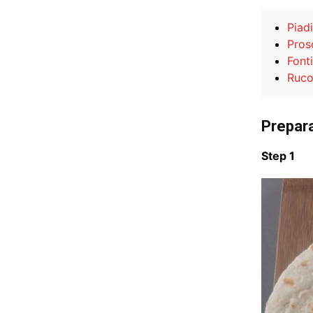
Piad
Pros
Font
Ruco
Prepar
Step 1