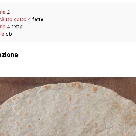
ina
2
ciutto cotto
4 fette
ina
4 fette
la
qb
azione