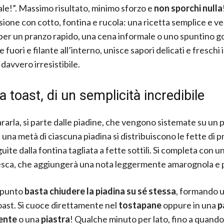
ale!”. Massimo risultato, minimo sforzo e
non sporchi nulla
rsione con cotto, fontina e rucola: una ricetta semplice e ve
per un pranzo rapido, una cena informale o uno spuntino g
fuori e filante all’interno, unisce sapori delicati e freschi 
 davvero irresistibile.
a toast, di un semplicità incredibile
rarla, si parte dalle piadine, che vengono sistemate su un p
 una metà di ciascuna piadina si distribuiscono le fette di 
uite dalla fontina tagliata a fette sottili. Si completa con un
esca, che aggiungerà una nota leggermente amarognola e
 punto
basta chiudere la piadina su sé stessa
, formando u
oast. Si cuoce direttamente nel
tostapane
oppure in una
p
ente
o una
piastra
! Qualche minuto per lato, fino a quando