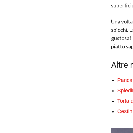
superfici
Una volta 
spicchi. L
gustosa! 
piatto sap
Altre 
Pancak
Spiedi
Torta 
Cestin