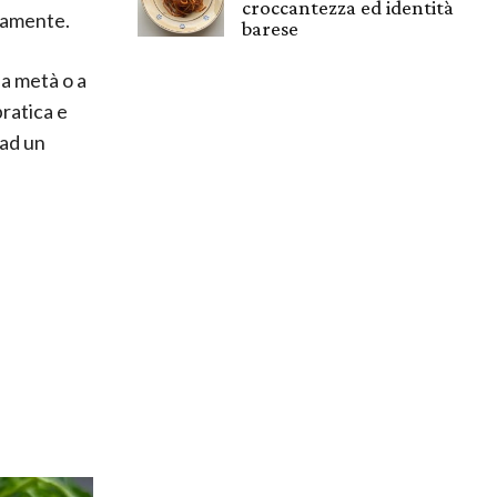
croccantezza ed identità
etamente.
barese
 a metà o a
pratica e
 ad un