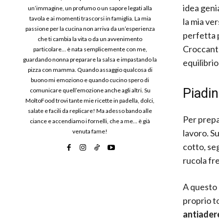
idea geni
un’immagine, un profumo o un sapore legati alla
tavola e ai momenti trascorsi in famiglia. La mia
la mia ve
passione per la cucina non arriva da un’esperienza
perfetta 
che ti cambia la vita o da un avvenimento
Croccante 
particolare… è nata semplicemente con me,
guardando nonna preparare la salsa e impastando la
equilibrio
pizza con mamma. Quando assaggio qualcosa di
buono mi emoziono e quando cucino spero di
Piadin
comunicare quell’emozione anche agli altri. Su
MoltoFood trovi tante mie ricette in padella, dolci,
salate e facili da replicare! Ma adesso bando alle
Per prepa
ciance e accendiamo i fornelli, che a me… è già
lavoro. Su
venuta fame!
cotto, seg
rucola fr
A questo
proprio t
antiader