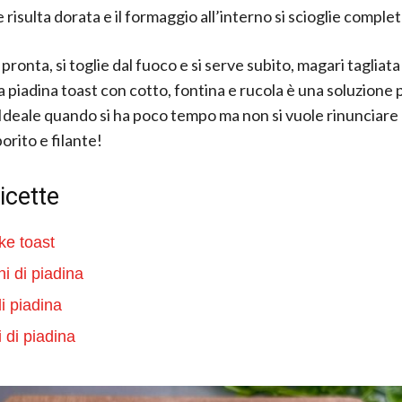
e risulta dorata e il formaggio all’interno si scioglie compl
pronta, si toglie dal fuoco e si serve subito, magari tagliata
a piadina toast con cotto, fontina e rucola è una soluzione 
Ideale quando si ha poco tempo ma non si vuole rinunciare
orito e filante!
ricette
e toast
ni di piadina
di piadina
i di piadina