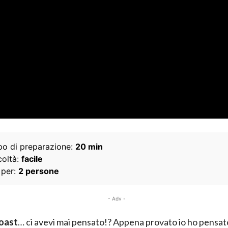
o di preparazione:
20 min
coltà:
facile
 per:
2 persone
- Adv -
toast
… ci avevi mai pensato!? Appena provato io ho pensat