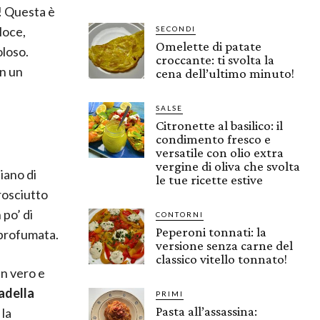
! Questa è
loce,
SECONDI
Omelette di patate
oloso.
croccante: ti svolta la
in un
cena dell’ultimo minuto!
SALSE
Citronette al basilico: il
condimento fresco e
versatile con olio extra
vergine di oliva che svolta
iano di
le tue ricette estive
prosciutto
 po’ di
CONTORNI
Peperoni tonnati: la
 profumata.
versione senza carne del
classico vitello tonnato!
n vero e
adella
PRIMI
Pasta all’assassina:
 la