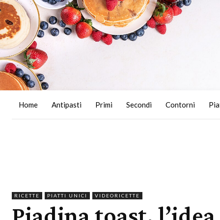
Home
Antipasti
Primi
Secondi
Contorni
Pia
RICETTE
PIATTI UNICI
VIDEORICETTE
Piadina toast, l’ide