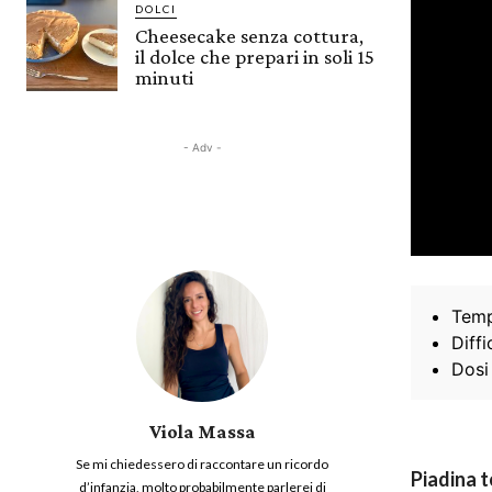
DOLCI
Cheesecake senza cottura,
il dolce che prepari in soli 15
minuti
- Adv -
Temp
Diffi
Dosi
Viola Massa
Se mi chiedessero di raccontare un ricordo
Piadina 
d’infanzia, molto probabilmente parlerei di