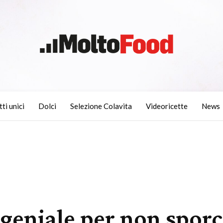
tti unici
Dolci
Selezione Colavita
Videoricette
News
a geniale per non spor