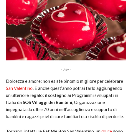
- Adv -
Dolcezza e amore: non esiste binomio migliore per celebrare
San Valentino
. E anche quest’anno potrai farlo aggiungendo
un ulteriore regalo: il sostegno ai Programmi sviluppati in
Italia da
SOS Villaggi dei Bambini
, Organizzazione
impegnata da oltre 70 anni nell’accoglienza e supporto di
bambini e ragazzi privi di cure familiari o a rischio di perderle.
Tornano, infatti, le
Eat Me Box
San Valentino, un
dolce
dono