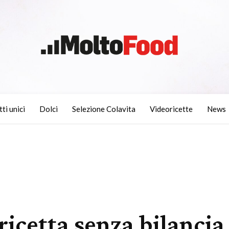
tti unici
Dolci
Selezione Colavita
Videoricette
News
 ricetta senza bilancia