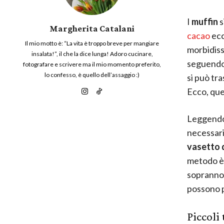
I
muffin
s
Margherita Catalani
cacao
ecc
Il mio motto è: “La vita è troppo breve per mangiare
morbidiss
insalata!”, il che la dice lunga! Adoro cucinare,
seguendo 
fotografare e scrivere ma il mio momento preferito,
lo confesso, è quello dell’assaggio :)
si può tr
Ecco, que
Leggendo 
necessari
vasetto d
metodo è 
soprannom
possono p
Piccoli 