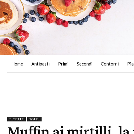
Home
Antipasti
Primi
Secondi
Contorni
Pia
RICETTE
DOLCI
Muffin ai mirtilli, la