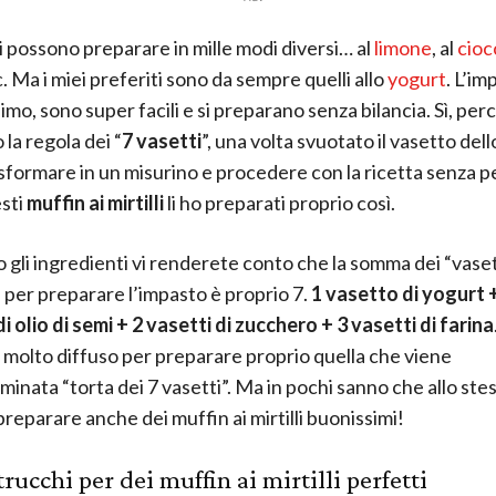
i possono preparare in mille modi diversi… al
limone
, al
cioc
. Ma i miei preferiti sono da sempre quelli allo
yogurt
. L’im
imo, sono super facili e si preparano senza bilancia. Sì, per
la regola dei “
7 vasetti
”, una volta svuotato il vasetto dell
asformare in un misurino e procedere con la ricetta senza pe
sti
muffin ai mirtilli
li ho preparati proprio così.
gli ingredienti vi renderete conto che la somma dei “vaset
 per preparare l’impasto è proprio 7.
1 vasetto di yogurt 
i olio di semi + 2 vasetti di zucchero + 3 vasetti di farina
molto diffuso per preparare proprio quella che viene
inata “torta dei 7 vasetti”. Ma in pochi sanno che allo ste
reparare anche dei muffin ai mirtilli buonissimi!
trucchi per dei muffin ai mirtilli perfetti