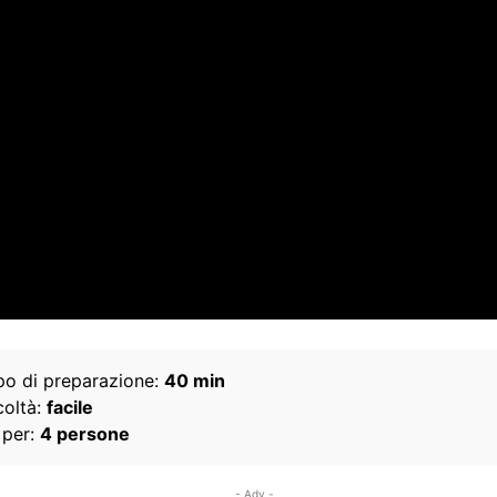
o di preparazione:
40 min
coltà:
facile
 per:
4 persone
- Adv -