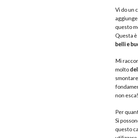
Vi do un c
aggiunger
questo m
Questa è 
belli e bu
Mi raccom
molto
de
smontare i
fondament
non esca
Per quant
Si possono
questo cas
utilizzare