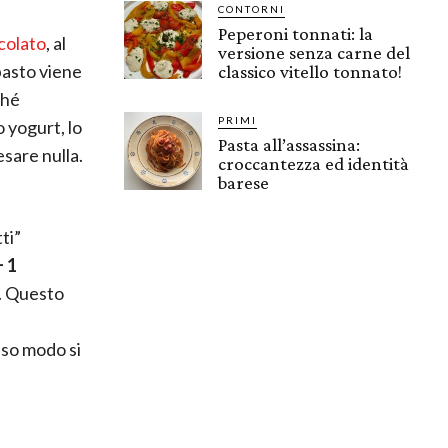
CONTORNI
Peperoni tonnati: la
colato
, al
versione senza carne del
pasto viene
classico vitello tonnato!
ché
PRIMI
o yogurt, lo
Pasta all’assassina:
sare nulla.
croccantezza ed identità
barese
ti”
+ 1
. Questo
sso modo si