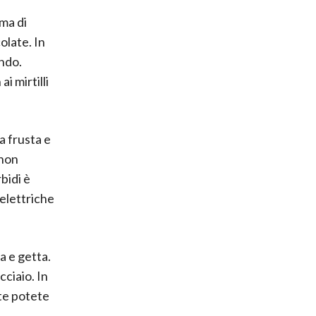
ima di
olate. In
ndo.
i mirtilli
a frusta e
 non
bidi è
 elettriche
sa e getta.
cciaio. In
ete potete