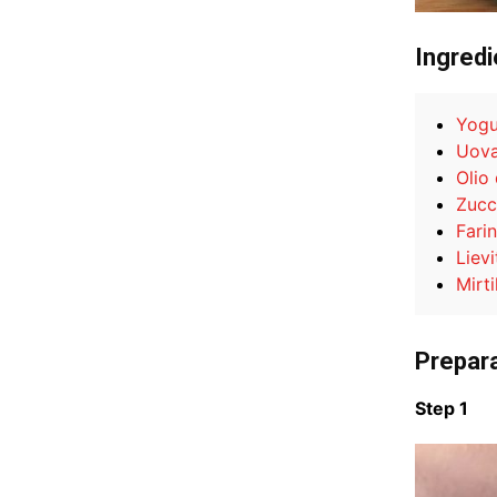
Ingredi
Yogu
Uov
Olio 
Zucc
Fari
Lievi
Mirtil
Prepar
Step 1