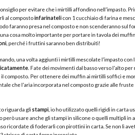
onsiglio per evitare che i mirtilli affondino nell’impasto. Pr
li al composto
infarinateli
con 1 cucchiaio di farina e mesc
odo faranno presa nel composto e non scenderanno sul fo
una cosa molto importante per portare in tavola dei muffin a
oni
, perché i fruttini saranno ben distribuiti!
ando, una volta aggiunti i mirtilli mescolate l’impasto con l
licatamente
. Fate dei movimenti dal basso verso l’alto per
l composto. Per ottenere dei muffin ai mirtilli soffici e mor
ale che l’aria incorporata nel composto grazie alle fruste
!
o riguarda gli
stampi
, io ho utilizzato quelli rigidi in carta u
 però usare anche gli stampi in silicone o quelli multipli in a
o ricordate di foderarli con pirottini in carta. Se non li av
 3 strisce di carta forno incrociate.