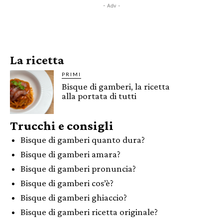
- Adv -
La ricetta
PRIMI
Bisque di gamberi, la ricetta
alla portata di tutti
Trucchi e consigli
Bisque di gamberi quanto dura?
Bisque di gamberi amara?
Bisque di gamberi pronuncia?
Bisque di gamberi cos’è?
Bisque di gamberi ghiaccio?
Bisque di gamberi ricetta originale?