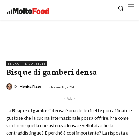
TRUCCHI E CONSIGLI
Bisque di gamberi densa
Di
Monica Rizzo
Febbraio 13, 2024
- Adv -
La
Bisque di gamberi densa
è una delle ricette più raffinate e
gustose che la cucina internazionale possa offrire. Ma come
si ottiene quella consistenza densa e vellutata che la
contraddistingue? E perché è così importante? La risposta a