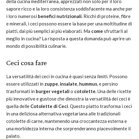
della cucina mediterranea, apprezzati non solo per il loro
sapore ricco e la loro consistenza soddisfacente ma anche per
i loro numerosi
benefici nutrizionali
. Ricchi di proteine, fibre
e minerali, i ceci possono essere la base per una moltitudine di
piatti, dai più semplici ai più elaborati. Ma
come
sfruttarli al
meglio in cucina? La risposta a questa domanda può aprire un
mondo di possibilità culinarie.
Ceci cosa fare
La versatilità dei ceci in cucina è quasi senza limiti. Possono
essere utilizzati in
zuppe
,
insalate
,
hummus
, e persino
trasformati in
burger vegetali
o
cotolette
. Una delle ricette
più innovative e gustose che dimostra la versatilità dei ceci è
quella delle
Cotolette di Ceci
. Questo piatto trasforma i ceci
in una deliziosa alternativa vegetariana alle tradizionali
cotolette di carne, mantenendo una croccantezza esterna e
una morbidezza interna che sorprenderanno piacevolmente il
palato.