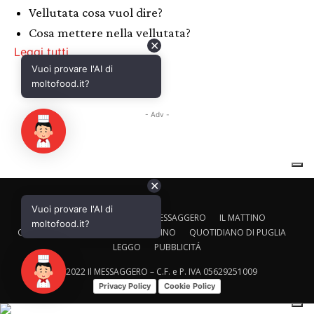
✕
Vuoi provare l'AI di
CALTAGIRONE EDITORE
IL MESSAGGERO
IL MATTINO
moltofood.it?
CORRIERE ADRIATICO
IL GAZZETTINO
QUOTIDIANO DI PUGLIA
LEGGO
PUBBLICITÁ
© 2022 Il MESSAGGERO – C.F. e P. IVA 05629251009
Privacy Policy
Cookie Policy