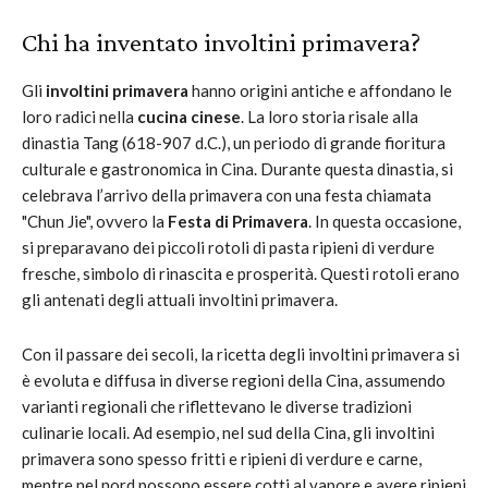
Chi ha inventato involtini primavera?
Gli
involtini primavera
hanno origini antiche e affondano le
loro radici nella
cucina cinese
. La loro storia risale alla
dinastia Tang (618-907 d.C.), un periodo di grande fioritura
culturale e gastronomica in Cina. Durante questa dinastia, si
celebrava l’arrivo della primavera con una festa chiamata
"Chun Jie", ovvero la
Festa di Primavera
. In questa occasione,
si preparavano dei piccoli rotoli di pasta ripieni di verdure
fresche, simbolo di rinascita e prosperità. Questi rotoli erano
gli antenati degli attuali involtini primavera.
Con il passare dei secoli, la ricetta degli involtini primavera si
è evoluta e diffusa in diverse regioni della Cina, assumendo
varianti regionali che riflettevano le diverse tradizioni
culinarie locali. Ad esempio, nel sud della Cina, gli involtini
primavera sono spesso fritti e ripieni di verdure e carne,
mentre nel nord possono essere cotti al vapore e avere ripieni