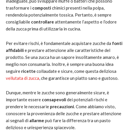
inadeguate, può sviluppare muffe o batteri che possono
trasformare i
composti
chimici presenti nella polpa,
rendendola potenzialmente tossica. Pertanto, è sempre
consigliabile
controllare
attentamente l’aspetto e l’odore
della zucca prima di utilizzarla in cucina.
Per evitare rischi, è fondamentale acquistare zucche da
fonti
affidabili
e prestare attenzione alle caratteristiche del
prodotto. Se una zucca ha un sapore insolitamente amaro, è
meglio non consumarla. Inoltre, è sempre una buona idea
seguire
ricette
collaudate e sicure, come questa deliziosa
vellutata di zucca
, che garantisce un piatto sano e gustoso.
Dunque, mentre le zucche sono generalmente sicure, è
importante essere
consapevoli
dei potenziali rischi e
prendere le necessarie
precauzioni
. Come abbiamo visto,
conoscere la provenienza delle zucche e prestare attenzione
ai segnali di
allarme
può fare la differenza tra un pasto
delizioso e un’esperienza spiacevole.