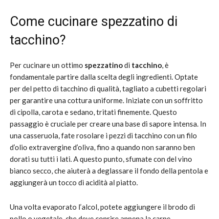
Come cucinare spezzatino di
tacchino?
Per cucinare un ottimo
spezzatino
di
tacchino
, è
fondamentale partire dalla scelta degli ingredienti. Optate
per del petto di tacchino di qualità, tagliato a cubetti regolari
per garantire una cottura uniforme. Iniziate con un soffritto
di cipolla, carota e sedano, tritati finemente. Questo
passaggio è cruciale per creare una base di sapore intensa. In
una casseruola, fate rosolare i pezzi di tacchino con un filo
d’olio extravergine d’oliva, fino a quando non saranno ben
dorati su tutti i lati. A questo punto, sfumate con del vino
bianco secco, che aiuterà a deglassare il fondo della pentola e
aggiungerà un tocco di acidità al piatto.
Una volta evaporato l’alcol, potete aggiungere il brodo di
pollo o vegetale, che deve coprire appena la carne.