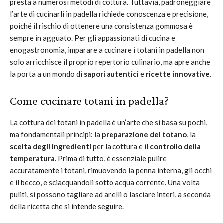
presta a numerosi metodi di cottura. Tuttavia, padroneggiare
l’arte di cucinarli in padella richiede conoscenza e precisione,
poiché il rischio di ottenere una consistenza gommosa è
sempre in agguato. Per gli appassionati di cucina e
enogastronomia, imparare a cucinare i totani in padella non
solo arricchisce il proprio repertorio culinario, ma apre anche
la porta a un mondo di
sapori autentici
e
ricette innovative
.
Come cucinare totani in padella?
La cottura dei totani in padella è un’arte che si basa su pochi,
ma fondamentali principi: la
preparazione del totano
, la
scelta degli ingredienti
per la cottura e il
controllo della
temperatura
. Prima di tutto, è essenziale pulire
accuratamente i totani, rimuovendo la penna interna, gli occhi
e il becco, e sciacquandoli sotto acqua corrente. Una volta
puliti, si possono tagliare ad anelli o lasciare interi, a seconda
della ricetta che si intende seguire.