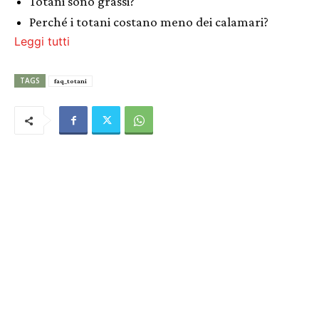
Totani sono grassi?
Perché i totani costano meno dei calamari?
Leggi tutti
TAGS
faq_totani