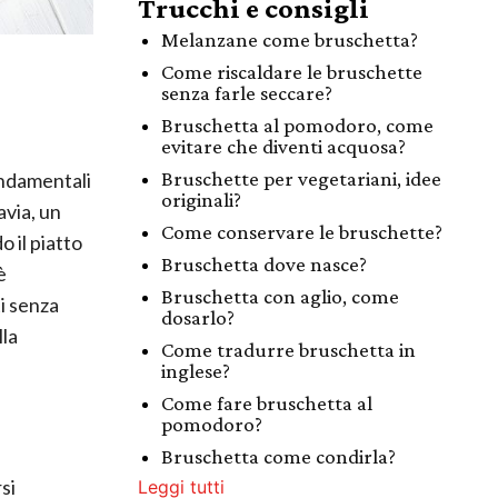
Trucchi e consigli
Melanzane come bruschetta?
Come riscaldare le bruschette
senza farle seccare?
Bruschetta al pomodoro, come
evitare che diventi acquosa?
Bruschette per vegetariani, idee
fondamentali
originali?
avia, un
Come conservare le bruschette?
o il piatto
Bruschetta dove nasce?
 è
Bruschetta con aglio, come
ti senza
dosarlo?
lla
Come tradurre bruschetta in
inglese?
Come fare bruschetta al
pomodoro?
Bruschetta come condirla?
si
Leggi tutti