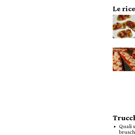
Le ric
Trucch
Quali 
brusch