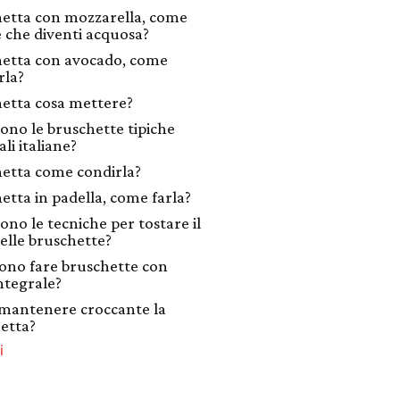
etta con mozzarella, come
e che diventi acquosa?
etta con avocado, come
rla?
etta cosa mettere?
sono le bruschette tipiche
li italiane?
etta come condirla?
etta in padella, come farla?
ono le tecniche per tostare il
elle bruschette?
sono fare bruschette con
ntegrale?
mantenere croccante la
etta?
i