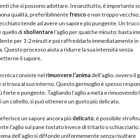
nti che si possono adottare. Innanzitutto, è importante s
buona qualità, preferibilmente
fresco
e non troppo vecchio,
nvecchiato tende ad avere un sapore più pungente. Un truc
è quello di
sbollentare
l’aglio per qualche minuto: basta im
lente per 1-2 minuti e poi raffreddarlo immediatamente in
a. Questo processo aiuta a ridurre la sua intensità senza
tterne il sapore.
tecnica consiste nel
rimuovere l’anima
dell’aglio, ovvero il
 si trova al suo interno. Questo germoglio è spesso respon
ù forte e pungente. Tagliando l’aglio a metà e rimuovendo 
i un coltello, si può ottenere un gusto più delicato.
referisce un sapore ancora più
delicato
, è possibile strofi
e l’aglio sul pane tostato invece di tritarlo o schiacciarlo
roma dell’aglio si diffonde uniformemente senza risultare