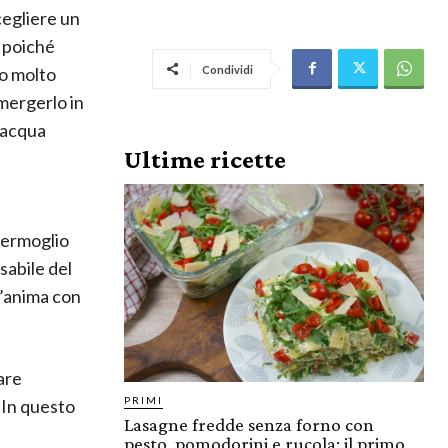
cegliere un
 poiché
co molto
Condividi
mergerlo in
 acqua
Ultime ricette
 germoglio
sabile del
l’anima con
nare
PRIMI
. In questo
Lasagne fredde senza forno con
pesto, pomodorini e rucola: il primo