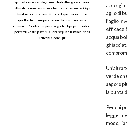
Spadellatrice seriale, i miei studi alberghieri hanno
accorgime
affinato le mie tecniche e le mie conoscenze. Oggi
aglio di 
finalmente posso mettere a disposizione tutto
l’aglio i
quello che ho imparato con chi come me ama
cucinare. Pronti a scoprire segreti e tips per rendere
efficace 
perfetti i vostri piatti? E allora seguite la mia rubrica
acqua bol
“Trucchi e consigli”.
ghiacciat
comprome
Un’altra 
verde che
sapore pi
la punta d
Per chi p
leggerment
modo, l’a