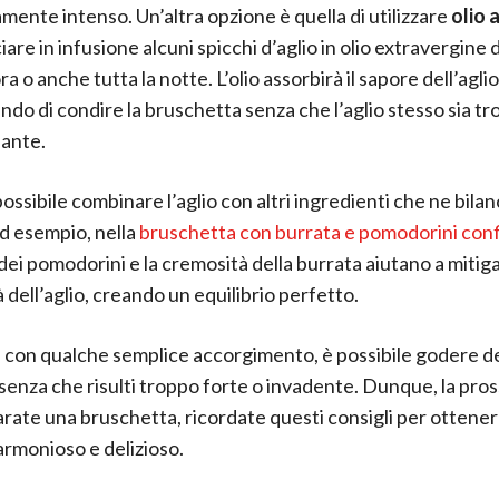
mente intenso. Un’altra opzione è quella di utilizzare
olio a
iare in infusione alcuni spicchi d’aglio in olio extravergine d
a o anche tutta la notte. L’olio assorbirà il sapore dell’aglio
do di condire la bruschetta senza che l’aglio stesso sia t
ante.
possibile combinare l’aglio con altri ingredienti che ne bilanc
d esempio, nella
bruschetta con burrata e pomodorini conf
dei pomodorini e la cremosità della burrata aiutano a mitig
à dell’aglio, creando un equilibrio perfetto.
con qualche semplice accorgimento, è possibile godere d
o senza che risulti troppo forte o invadente. Dunque, la pro
rate una bruschetta, ricordate questi consigli per ottene
 armonioso e delizioso.