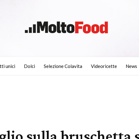
tti unici
Dolci
Selezione Colavita
Videoricette
News
glio sulla bruschetta 