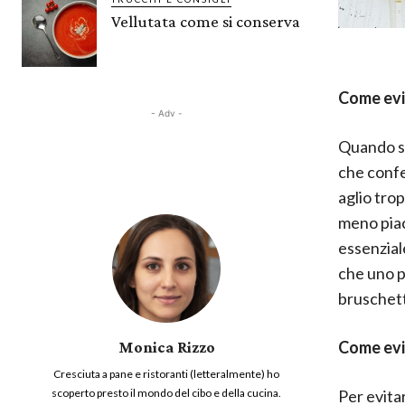
Vellutata come si conserva
Come evit
- Adv -
Quando s
che confe
aglio trop
meno piac
essenziale
che uno p
bruschett
Come evit
Monica Rizzo
Cresciuta a pane e ristoranti (letteralmente) ho
Per evitar
scoperto presto il mondo del cibo e della cucina.