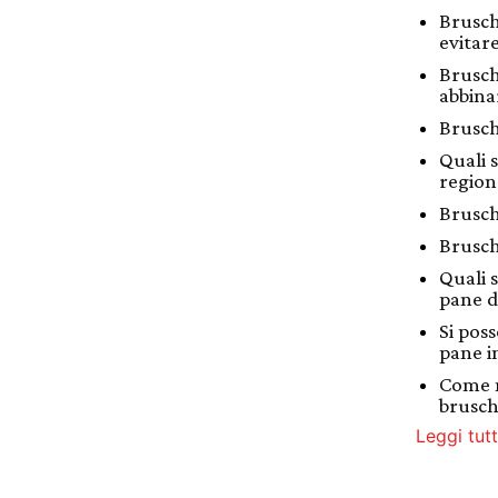
Brusch
evitar
Brusch
abbina
Brusch
Quali 
regiona
Brusch
Brusch
Quali s
pane d
Si pos
pane i
Come 
brusch
Leggi tutt