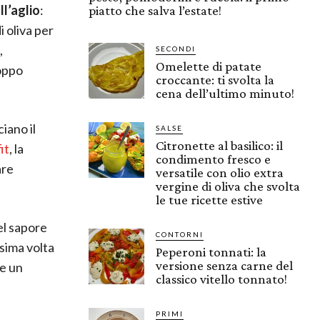
ll’aglio
:
piatto che salva l’estate!
i oliva per
,
SECONDI
Omelette di patate
roppo
croccante: ti svolta la
cena dell’ultimo minuto!
iano il
SALSE
Citronette al basilico: il
it
, la
condimento fresco e
are
versatile con olio extra
vergine di oliva che svolta
le tue ricette estive
el sapore
CONTORNI
ssima volta
Peperoni tonnati: la
versione senza carne del
re un
classico vitello tonnato!
PRIMI