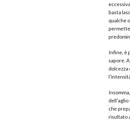
eccessiva
basta lasc
qualche or
permetten
predomin
Infine, è 
sapore. A
dolcezza 
l’intensit
Insomma, 
dell’agli
che prepa
risultato