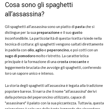
Cosa sono gli spaghetti
all’assassina?
Gli spaghetti all’assassina sono un piatto di
pasta
che si
distingue per la sua
preparazione
e il suo
gusto
inconfondibile. La particolarità di questa ricetta risiede nella
tecnica di cottura: gli spaghetti vengono saltati direttamente
in padella con
olio
,
aglio
e
peperoncino
, e poi cotti con un
sugo di pomodoro
molto ristretto. La caratteristica
principale è la formazione di una
crosta croccante
e
leggermente bruciata che avvolge gli spaghetti, conferendo
loro un sapore unico e intenso.
La storia degli spaghetti all’assassina è legata alla tradizione
popolare barese. Si narra che il nome "all’assassina" derivi
dalla potenza del peperoncino utilizzato, capace di
"assassinare" il palato con la sua piccantezza. Tuttavia, questa
spiegazione è solo una delle tante leggende che circondano