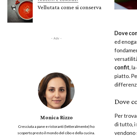
Vellutata come si conserva
Dove com
- Adv -
ed enoga
fondamenta
versatilit
confit
, l
piatto. P
differenz
Dove c
Per trovar
Monica Rizzo
di tutto, i
Cresciuta a pane e ristoranti (letteralmente) ho
vendono s
scoperto presto il mondo del cibo e della cucina.