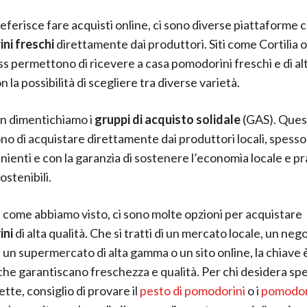
referisce fare acquisti online, ci sono diverse piattaforme 
ni freschi
direttamente dai produttori. Siti come Cortilia o
s permettono di ricevere a casa pomodorini freschi e di alt
 la possibilità di scegliere tra diverse varietà.
on dimentichiamo i
gruppi di acquisto solidale
(GAS). Ques
o di acquistare direttamente dai produttori locali, spesso 
nienti e con la garanzia di sostenere l’economia locale e p
ostenibili.
come abbiamo visto, ci sono molte opzioni per acquistare
ini
di alta qualità. Che si tratti di un mercato locale, un neg
, un supermercato di alta gamma o un sito online, la chiave 
 che garantiscano freschezza e qualità. Per chi desidera s
tte, consiglio di provare il
pesto di pomodorini
o i
pomodori