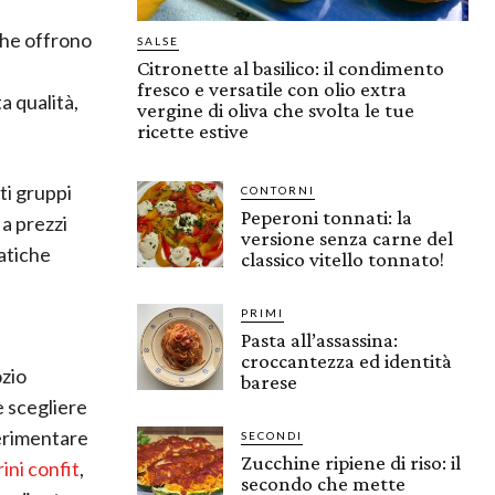
che offrono
SALSE
Citronette al basilico: il condimento
fresco e versatile con olio extra
a qualità,
vergine di oliva che svolta le tue
ricette estive
ti gruppi
CONTORNI
Peperoni tonnati: la
a prezzi
versione senza carne del
ratiche
classico vitello tonnato!
PRIMI
Pasta all’assassina:
croccantezza ed identità
ozio
barese
è scegliere
perimentare
SECONDI
Zucchine ripiene di riso: il
ni confit
,
secondo che mette