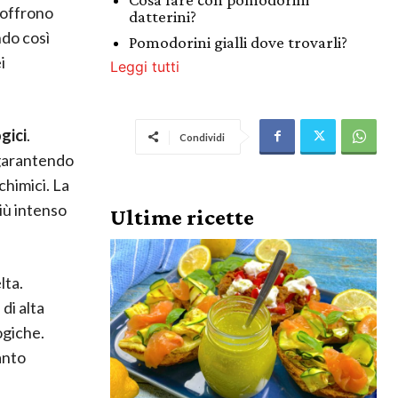
 offrono
datterini?
ndo così
Pomodorini gialli dove trovarli?
i
Leggi tutti
gici
.
Condividi
 garantendo
 chimici. La
più intenso
Ultime ricette
lta.
di alta
ogiche.
anto