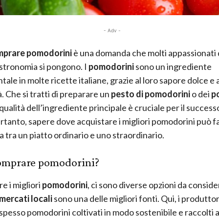
- Adv -
prare pomodorini
è una domanda che molti appassionati 
stronomia si pongono. I
pomodorini
sono un ingrediente
le in molte ricette italiane, grazie al loro sapore dolce e a
à. Che si tratti di preparare un
pesto di pomodorini
o dei
p
a qualità dell’ingrediente principale è cruciale per il success
ertanto, sapere dove acquistare i migliori pomodorini può fa
a tra un piatto ordinario e uno straordinario.
omprare pomodorini?
e i migliori
pomodorini
, ci sono diverse opzioni da consid
mercati locali
sono una delle migliori fonti. Qui, i produttori
pesso pomodorini coltivati in modo sostenibile e raccolti