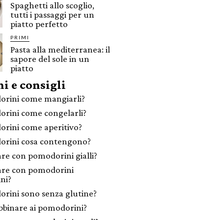
Spaghetti allo scoglio,
tutti i passaggi per un
piatto perfetto
PRIMI
Pasta alla mediterranea: il
sapore del sole in un
piatto
i e consigli
rini come mangiarli?
rini come congelarli?
rini come aperitivo?
rini cosa contengono?
are con pomodorini gialli?
are con pomodorini
ini?
rini sono senza glutine?
bbinare ai pomodorini?