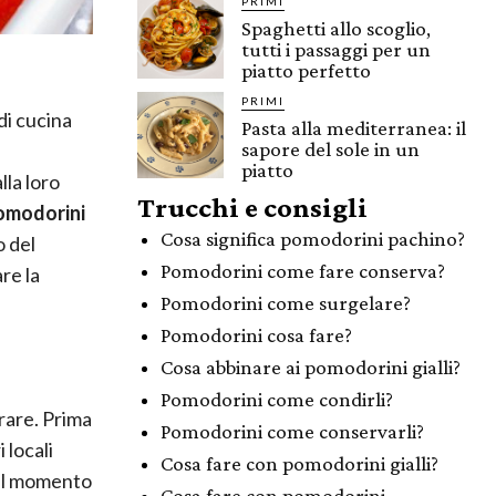
PRIMI
Spaghetti allo scoglio,
tutti i passaggi per un
piatto perfetto
PRIMI
di cucina
Pasta alla mediterranea: il
sapore del sole in un
piatto
lla loro
Trucchi e consigli
omodorini
Cosa significa pomodorini pachino?
o del
Pomodorini come fare conserva?
re la
Pomodorini come surgelare?
Pomodorini cosa fare?
Cosa abbinare ai pomodorini gialli?
Pomodorini come condirli?
erare. Prima
Pomodorini come conservarli?
 locali
Cosa fare con pomodorini gialli?
 al momento
Cosa fare con pomodorini