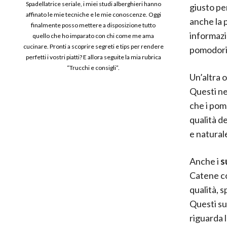
Spadellatrice seriale, i miei studi alberghieri hanno
giusto pe
affinato le mie tecniche e le mie conoscenze. Oggi
anche la 
finalmente posso mettere a disposizione tutto
informazio
quello che ho imparato con chi come me ama
cucinare. Pronti a scoprire segreti e tips per rendere
pomodorin
perfetti i vostri piatti? E allora seguite la mia rubrica
“Trucchi e consigli”.
Un’altra 
Questi ne
che i pomo
qualità de
e natural
Anche i
s
Catene co
qualità, s
Questi s
riguarda l