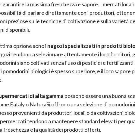
r garantire la massima freschezza e sapore. I mercati locali
possibilità di parlare direttamente con i produttori, ottene
ni preziose sulle tecniche di coltivazione e sulla varietà de
i disponibili.
ottima opzione sono i
negozi specializzati in prodotti biolo
gozi tendono a selezionare attentamente i loro fornitori,
dorini siano coltivati senza l’uso di pesticidi e fertilizzanti
i pomodorini biologici è spesso superiore, e il loro sapore 
e.
upermercati di alta gamma
possono essere una buona sce
me Eataly o NaturaSì offrono una selezione di pomodorini 
pesso provenienti da produttori locali o da coltivazioni biol
upermercati tendono a mantenere standard elevati per qu
a freschezza e la qualità dei prodotti offerti.