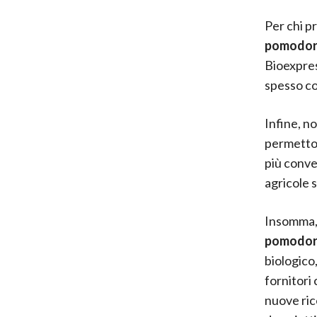
Per chi p
pomodori
Bioexpres
spesso con
Infine, n
permetton
più conve
agricole s
Insomma, 
pomodor
biologico
fornitori
nuove rice