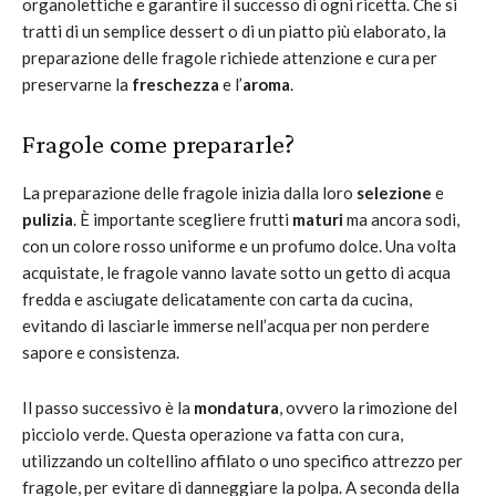
organolettiche e garantire il successo di ogni ricetta. Che si
tratti di un semplice dessert o di un piatto più elaborato, la
preparazione delle fragole richiede attenzione e cura per
preservarne la
freschezza
e l’
aroma
.
Fragole come prepararle?
La preparazione delle fragole inizia dalla loro
selezione
e
pulizia
. È importante scegliere frutti
maturi
ma ancora sodi,
con un colore rosso uniforme e un profumo dolce. Una volta
acquistate, le fragole vanno lavate sotto un getto di acqua
fredda e asciugate delicatamente con carta da cucina,
evitando di lasciarle immerse nell’acqua per non perdere
sapore e consistenza.
Il passo successivo è la
mondatura
, ovvero la rimozione del
picciolo verde. Questa operazione va fatta con cura,
utilizzando un coltellino affilato o uno specifico attrezzo per
fragole, per evitare di danneggiare la polpa. A seconda della