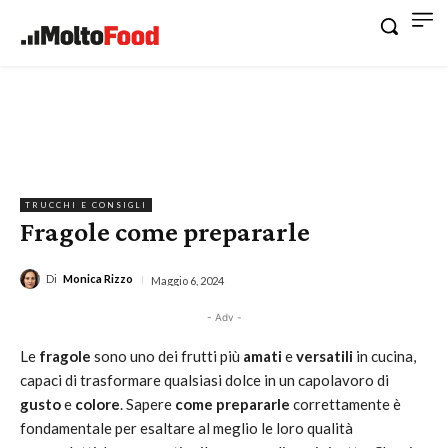
TRUCCHI E CONSIGLI
Fragole come prepararle
Di
Monica Rizzo
Maggio 6, 2024
- Adv -
Le
fragole
sono uno dei frutti più
amati
e
versatili
in cucina,
capaci di trasformare qualsiasi dolce in un capolavoro di
gusto
e
colore
. Sapere
come prepararle
correttamente è
fondamentale per esaltare al meglio le loro qualità