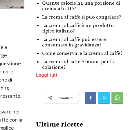
Quante calorie ha una porzione di
crema al caffè?
La crema al caffè si può congelare?
La crema al caffè è un prodotto
tipico italiano?
La crema al caffè può essere
consumata in gravidanza?
fè e
Come conservare la crema al caffè?
orge
La crema al caffè è buona per la
questione
colazione?
sempre
Leggi tutti
one di
chire
eressante.
Condividi
rovare nei
affè con la
Ultime ricette
emplice