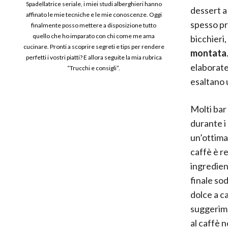
Spadellatrice seriale, i miei studi alberghieri hanno
dessert a
affinato le mie tecniche e le mie conoscenze. Oggi
spesso pr
finalmente posso mettere a disposizione tutto
quello che ho imparato con chi come me ama
bicchieri
cucinare. Pronti a scoprire segreti e tips per rendere
montata
perfetti i vostri piatti? E allora seguite la mia rubrica
elaborate
“Trucchi e consigli”.
esaltano 
Molti bar
durante i
un’ottima
caffè è r
ingredien
finale so
dolce a ca
suggerime
al caffè 