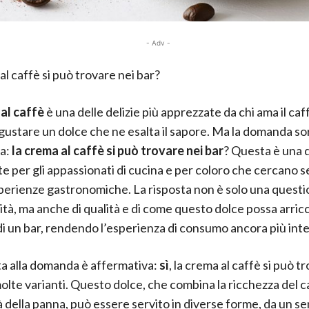
- Adv -
al caffè si può trovare nei bar?
al caffè
è una delle delizie più apprezzate da chi ama il caf
gustare un dolce che ne esalta il sapore. Ma la domanda s
a:
la crema al caffè si può trovare nei bar
? Questa è una 
e per gli appassionati di cucina e per coloro che cercano 
erienze gastronomiche. La risposta non è solo una questi
lità, ma anche di qualità e di come questo dolce possa arric
 di un bar, rendendo l’esperienza di consumo ancora più int
ta alla domanda è affermativa:
sì
, la crema al caffè si può t
molte varianti. Questo dolce, che combina la ricchezza del c
 della panna, può essere servito in diverse forme, da un s