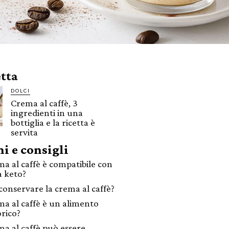
etta
DOLCI
Crema al caffè, 3
ingredienti in una
bottiglia e la ricetta è
servita
i e consigli
ma al caffè è compatibile con
a keto?
onservare la crema al caffè?
ma al caffè è un alimento
orico?
ma al caffè può essere