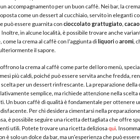
 un accompagnamento per un buon caffè. Nei bar, la crema 
oposta come un dessert al cucchiaio, servito in eleganti c
, e può essere guarnita con
cioccolato grattugiato
,
cacao
. Inoltre, in alcune località, è possibile trovare anche variant
, come la crema al caffè con l’aggiunta di
liquori
o
aromi
, 
ulteriormente il sapore.
 offrono la crema al caffè come parte del loro menù, speci
 mesi più caldi, poiché può essere servita anche fredda, r
 scelta per un dessert rinfrescante. La preparazione della 
elativamente semplice, ma richiede attenzione nella scelta 
ti. Un buon caffè di qualità è fondamentale per ottenere un
ddisfacente. Per chi desidera cimentarsi nella preparazione
sa, è possibile seguire una ricetta dettagliata che offre sp
nti utili. Potete trovare una ricetta deliziosa
qui
. Insomma
non è solo un dolce da bar, ma un’esperienza che può essere