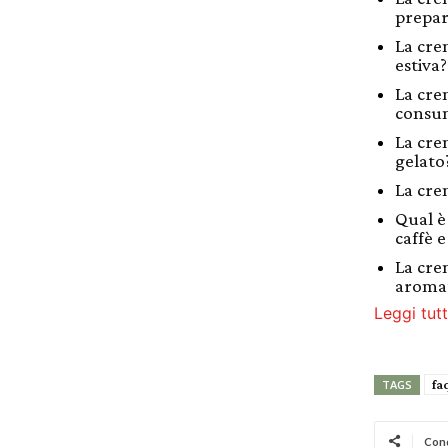
prepar
La cre
estiva?
La cre
consum
La crem
gelato
La cre
Qual è
caffè 
La cre
aromat
Leggi tutt
fa
TAGS
Cond