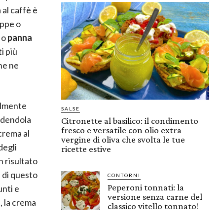
al caffè è
oppe o
o
panna
i più
che ne
almente
SALSE
endendola
Citronette al basilico: il condimento
fresco e versatile con olio extra
crema al
vergine di oliva che svolta le tue
degli
ricette estive
 risultato
 di questo
CONTORNI
Peperoni tonnati: la
unti e
versione senza carne del
, la crema
classico vitello tonnato!