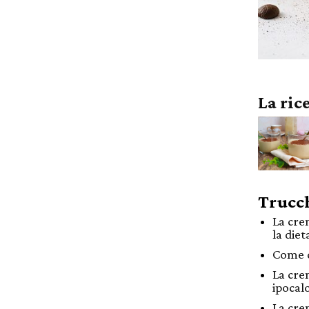
La ric
Trucch
La cre
la diet
Come c
La cre
ipocal
La cre