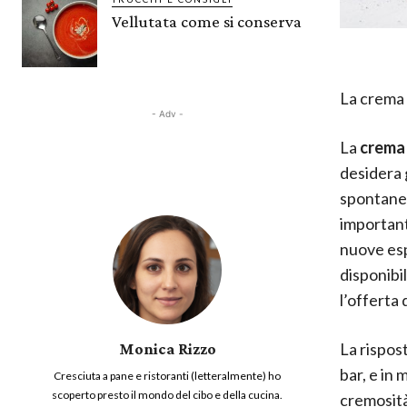
Vellutata come si conserva
La crema 
- Adv -
La
crema 
desidera 
spontane
important
nuove esp
disponibi
l’offerta
La rispos
Monica Rizzo
bar, e in 
Cresciuta a pane e ristoranti (letteralmente) ho
scoperto presto il mondo del cibo e della cucina.
cremosità