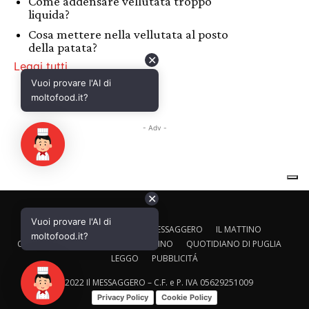
✕
Vuoi provare l'AI di
CALTAGIRONE EDITORE
IL MESSAGGERO
IL MATTINO
moltofood.it?
CORRIERE ADRIATICO
IL GAZZETTINO
QUOTIDIANO DI PUGLIA
LEGGO
PUBBLICITÁ
© 2022 Il MESSAGGERO – C.F. e P. IVA 05629251009
Privacy Policy
Cookie Policy