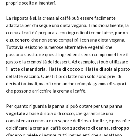
proprie scelte alimentari.
La risposta è
sì
, la crema al caffè può essere facilmente
adattata per chi segue una dieta vegana. Tradizionalmente, la
crema al caffè è preparata con ingredienti come
latte
,
panna
e
zucchero
, che non sono compatibili con una dieta vegana.
Tuttavia, esistono numerose alternative vegetali che
possono sostituire questi ingredienti senza compromettere il
gusto e la cremosità del dessert. Ad esempio, si può utilizzare
il
latte di mandorla
, il
latte di cocco
o il
latte di soia
al posto
del latte vaccino. Questi tipi di latte non solo sono privi di
derivati animali, ma offrono anche un’ampia gamma di sapori
che possono arricchire la crema al caffè.
Per quanto riguarda la panna, si può optare per una
panna
vegetale
a base di soia o di cocco, che garantisce una
consistenza cremosa e un sapore delizioso. Inoltre, è possibile
dolcificare la crema al caffè con
zucchero di canna
,
sciroppo
d’acero
o
miele di agave
, tutti ingredienti che si adattano