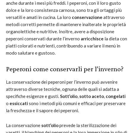
anche durante i mesi più freddi. I peperoni, con il loro gusto
dolce e la loro consistenza carnosa, sono tra gli ortaggi più
versatili e amati in cucina. La loro
conservazione
attraverso
metodi corretti permette di mantenere inalterate le proprietà
organolettiche e nutritive. Inoltre, avere a disposizione
peperoni conservati durante l’inverno
arricchisce
la dieta con
piatti colorati e nutrienti, contribuendo a variare il menù in
modo salutare e gustoso.
Peperoni come conservarli per l’inverno?
La conservazione dei peperoni per l’inverno può avvenire
attraverso diverse tecniche, ognuna delle quali si adatta a
specifiche esigenze e gusti.
Sott’olio
,
sotto aceto
,
congelati
o
essiccati
sono i metodi più comuni e efficaci per preservare
la freschezza e il sapore dei peperoni.
La conservazione
sott’olio
prevede la sterilizzazione dei
vasetti, il blanching dei peperoni e la loro immersione in olio di