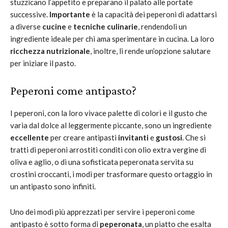
stuzzicano l’appetito e preparano il palato alle portate
successive.
Importante
è la capacità dei peperoni di adattarsi
a diverse
cucine
e
tecniche culinarie
, rendendoli un
ingrediente ideale per chi ama sperimentare in cucina. La loro
ricchezza nutrizionale
, inoltre, li rende un’opzione salutare
per iniziare il pasto.
Peperoni come antipasto?
I peperoni, con la loro vivace palette di colori e il gusto che
varia dal dolce al leggermente piccante, sono un ingrediente
eccellente
per creare antipasti
invitanti
e
gustosi
. Che si
tratti di peperoni arrostiti conditi con olio extra vergine di
oliva e aglio, o di una sofisticata peperonata servita su
crostini croccanti, i modi per trasformare questo ortaggio in
un antipasto sono infiniti.
Uno dei modi più apprezzati per servire i peperoni come
antipasto è sotto forma di
peperonata
, un piatto che esalta