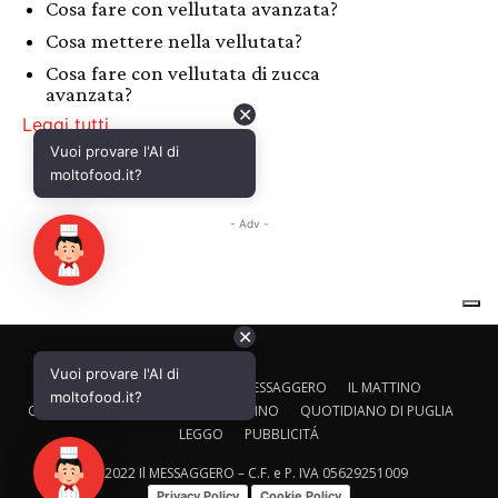
✕
Vuoi provare l'AI di
CALTAGIRONE EDITORE
IL MESSAGGERO
IL MATTINO
moltofood.it?
CORRIERE ADRIATICO
IL GAZZETTINO
QUOTIDIANO DI PUGLIA
LEGGO
PUBBLICITÁ
© 2022 Il MESSAGGERO – C.F. e P. IVA 05629251009
Privacy Policy
Cookie Policy