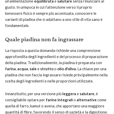
un’alimentazione
equilibrata
e
salutare
senza rinunciare al
gusto. In un’epoca in cui l’attenzione verso il proprio
benessere fisico è sempre più accentuata, conoscere le
varianti di piadina che si adattano a uno stile di vita sano è
fondamentale.
Quale piadina non fa ingrassare
La risposta a questa domanda richiede una comprensione
approfondita degli ingredienti e del processo di preparazione
della piadina. Tradizionalmente, la piadina è preparata con
farina
,
acqua
,
sale
e
strutto
o
olio d’oliva
. La chiave per una
piadina che non faccia ingrassare risiede principalmente nella
scelta degli ingredienti e nelle proporzioni utilizzate.
Innanzitutto, per una versione più
leggera
e
salutare
, è
consigliabile optare per
farine integrali
o
alternative
come
quella di farro, kamut o avena, che apportano una maggiore
quantità di fibre, favorendo il senso di sazietà e la digestione.